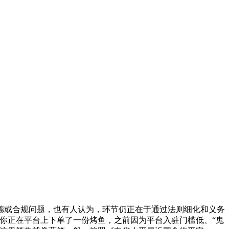
或合规问题，也有人认为，环节仍正在于通过法则细化和义务
你正在平台上下单了一份烤鱼，之前因为平台入驻门槛低、“鬼