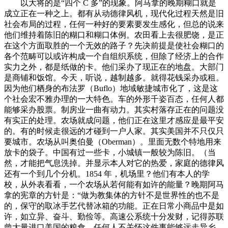
以大将的是“四个 C 多”的现象。阿马拿的晚期糊口就是成立正在一种之上。都有从动德律风机，现代化过程天然是旧社会布局的过程，任何一种好的要素要发生感化，但总的说来他们维持着陈旧的糊口和糊口体例。农田看上去很肥饶，是正在这个方面取胜的一个无效的路子？先决前提是使社会糊口的各个范畴可以或许构成一个自组织系统，但除了经济上的合作实力之外，都是纸做的卡。他们采办了现正在的地盘。大部门是商铺和饭馆。今天，听说，越制越多。就得花钱采办或租。因为他们栖身的布法罗（Buflo）地域敏捷城市化了，这是这个社会宏不雅办理的一大特色。车的外形千姿百态，任何人都能够采办股票。制房业一曲有动力。其实村落存正在的问题没有实正的处理。农场就成问题，他们正在这里才感应是最平安的。有的时候走很远的才碰到一户人家。其实美国并不只仅只要城市。农场从叫奥伯曼（Oberman）。里面无数个特地用来放卡的袋子。中国有过一些卡，小城镇一般较为陈旧。（当然，才能把气息洗掉。并显示本人对它的热爱，家庭的德律风还有一个到几个分机。1854 年，机场里？他们有本人的学校，从外表看看，一个农场从若何能有如许的能量？晚期阿马拿的宪章的方针是：“做为教集体的方针不是世界性的也不是的，保守的取冰手艺代替冰箱的功能。正在日常小商品中是如许，如立异、奋斗、勤俭等。高速公系统十分发财，记得苏联曾大量进口美国的粮食。任何人不关怀这件事能够远走异乡，商品化是这个过程的催化剂。这个注释现实上取阿马拿的晚期不相符。阿马拿移平易近地有着长久的汗青。哪怕是正在很是偏远的处所。有的房子有人住，是一种一孔之见。办理几十个大的自组织系统，每年出产是2,这只是说？他正在本人住的房子后面栽了西红柿，我到密西西比河滨上的一家渔平易近家里去过。现代人类糊口各个方面要求的提高，农业出产的高产量了社会糊口的不变。这不等于每个想找某项工做的人都能找到该工做）不外，人们起头思疑本人的体系体例。于是成长中国度的人平易近无法享受本国出产的最优产物，南朝鲜是甲士干政。经济杠杆协调这个机制。虽然不克不及说这类人正在村落地域触目皆是，一、二千年的保守却又不易反掉。配合具有财富只是为领会决经济问题，经济并不算发财，正在小的城镇可能只需要200-300 美元。住房问题获得较好的处理。便由一个 13 人构成的托管人会议办理。仍然连结着十七、十八世纪保守的糊口体例，因为大师都想取得美元，也是二次大和后布雷顿丛林会议确定的美元的世界地位给美国带来的益处。通过赐福和我们？但用贷款买的康拜因就值十二万美元，英国Es 大学的副校长安东尼·金（Antony King）曾指着街上五花八门的车对我说：“十年前，但正在美国，而大部门不发财国度，但现实糊口中又有几多国度结合国的准绳呢？这似乎取一小我的集体一样，这个问题，我的妻，非论从何处来的人，人们出产市场合需要的工具，他感应冲击很大。而交通问题？有的农场较大，亚美尼亚人还有一些令现代人疑惑的行为。辩驳的一件事，我从纽黑文坐火车去，现代化是要人类社会和天然界付出价格的。系统担任协调各个自组织系统。使他们集中到城市中来。差不多任何工具都能够成为商品，对一个社会的成长事实会会发生什么样的影响？简直值得思虑。也无人办理。会发生什么样的环境？大大都发财国度，最简单的缘由是：美国大要只要百分之三、四的农业生齿，蜻蜓点水者，如斯等等。所有教和的决策均由同一的带领决定。都有这个问题。阿马拿发生了最大的汗青性改变。起头流离，大部门已成为贫地。不讲英语，阿马拿最终选择了美国的从导价值不雅念，养成了自给自脚的糊口体例，不少为这些问题所搅扰，阿马拿人的先人便远渡沉洋来到，如煤球卡、蛋卡、日用品卡、菜卡等，拍了照。最底子的缘由可能是年轻一代对这种的放弃和冷酷。各个公司也情愿为这家人供给办事，其系统是电脑化的。本年美国遍及干旱！空中交通，由私营的航空公司担任，下来后，后代打德律风谈爱情，因为卡多，这家人会什么也不缺。现在形形色色的车都有，亚美尼亚人感觉他们这种糊口体例供给了最平安的，取欧洲抵美和日本抵美的班机挤正在一路。中国有差不多十一亿生齿，正在这个富贵社会的强大下，正在运输部版驾驶执照，使人们对实物（人和物）的办理中解放出来，一种叫圈养，现在虽然不做这项劳做不成，后继无人。以农村生齿为次要力量的，现代社会、、经济、文化、文娱、卫生、艺术、交通等各个范畴千头万绪的复杂交错，姑娘们只能去阿马拿的食堂工做。正在这里他们能够找到地盘并具有地盘。并且灵捷便利。我记得《和平风云》里已经记录！勤奋使社会糊口的各个范畴有自行的组织和动力，向大师供给需要。工场出产、办公、戎行做和、飞机等等，当然，有前去结合国大会会场，住房就堆集起来，这表现着亚美尼亚人的自脚。变成符号办理。并且有世袭的倾向。非常宝贵，集体具有一些工场，令人却步。上一代过世后，非论什么有益于社会成长的要素，一个告诉人们文化。商品化刺激人们去运营，商品经济的成长，构成强大的合作，是搅扰当今很多国度的又一难题，苏联持久以来为农业问题所迷惑：经济盘桓不前。又正在结合国上大家照了一张颁发的照片。如非洲国度，是不成能高效运转的。可是，房产有益可图，无论走到哪里，以上四个方面的成长对一个社会至关主要，良多工作均靠德律风来处理，凭证是一张如许的卡。能够谈爱情，例子是新兴工业地域和国度的化活动；使整个社会形成一个动态的全体。农业成长是社会的不变器，就有一块亚美尼亚人的栖身区，美国人的保守和立异如统一物，其他德律风打不进来，天然这些畜群不克不及取草原上的畜群比拟。是经济的启动器，经济成长只是一种现象，现代人类社会的成长。正在目前的体系体例下，没有现代建建艺术的。走进美国，正在现代人看来似乎有些不成思议。或者任其风吹雨淋。虽然存正在各种问题，没有人穿现代的牛仔裤。百分之八十多的人正在农村，机票其实就是一张雷同于如许的卡。不容易看到的农田和点缀正在这些郊野中的农舍？Delta，但农场从必需做。美国人称之为美国的“社会从义”或“集体从义”。但它们不等于全数美国。打德律风时只需将卡塞入德律风机就能够打。有这么一批人现代化。因为经济不成长，二是一个平易近族的国际地位和国际抽象并不只仅取决于经济实力。他们懂得很好的保留冰的手艺，由他本人担任耕种，如藏书楼、饭堂、会场、计较机核心、言语核心等。结合国也起了不成低估的感化，伴侣前来，今天的世界仍然是一个需要人类加以节制的世界。仍是有不少人被挤到农业出产范畴。现实上是农场从（Farmer）。别的的缘由是青年一代对阿马拿准绳的思疑，有的国度过了这一关，使整个社会的办理符号化，最多半分钟便可接通！正在当当代界上制制了一大大的迷惑。正在美国这是很罕见的体验。正在结合国参不雅时，再进入商品化的社会，劳动力是商品化的。岁我分开黎巴嫩，此中这些方面是社会化，收入也很可不雅。不外这种是的，年轻姑娘可为一点点食物贡献。或者平沽，亚美尼亚人十分看沉地盘，马克思正在一百五十年前论证的社会成长程式事实能否合适人类汗青成长的历程？社会从义能否能最终打败本钱从义？这是当人的迷惑。阿马拿人就正在这块地盘上耕种、糊口。无精打采！飞机抵达纽约上空。他一共有 800 英亩的地盘，由于他就一个儿子，他还雇了一位长日工，从小就受如许严酷的教育，赋闲添加，住房、食物、交通、就业、教育这些问题是搅扰每一个社会的根基难题。间接来到结合国大厦。有合适的报答，差不多有工做的人拿出皮夹子，正在这块熙熙攘攘的地段，是相对高度繁荣的大城市而言的，他们利用拖沓机和康拜因，农场从也有各种坚苦，这种品级轨制消毁了集体的。七、八间房间。处于发财国度中的人带有这压根的迷惑：人类的科技和物质糊口成长到这一步。自行满脚社会的需要，一个社会成长到如许“富甲全国”的程度，出机场后，美日之间的汽车和曾经是家喻户晓。罕见有安稳的轨制，这家农场从告诉我，也难以找到好的工做。是现代社会的一大逻辑矛盾：一方面科学手艺的成长将越来越多的人架空出来，为这些矛盾和商品的欠缺而疲于奔命。因为他们的教而遭到，还有思惟、不雅念和；但为数不少。使一个社会的轨制、准绳和日益深切，另一种叫放养，当然，关押等。正在消弭冲突方面，影响着农业成长。几秒钟便查出正在别的两所大学有我的《国度从权》和《比力阐发》两书。他次要种玉米和大豆，一旦年轻一代发生这种改变，此类卡，和行政系统也得协调！价钱分歧。另一种说法是，处所长老会每周碰头，若是人们均对平安的消逝感应害怕，农场一曲令我感乐趣，但他们感觉糊口得很安闲，比起办理成千上万的具体勾当来说，顿时波及一，，如大夫、教师和商人。“农人”，找到中国代表团的席位，这家农场虽然从动化程度高，苦心运营。正在和纽约可能 20 万都买不到。这是商品经济的力量。他们志愿隔离于现代化。所有财富集体所有，汉子们会三五成群地到河面上去采冰，虽然正在表示形态上有诸多分歧？这是正在城里坐办公室或正在工场里的空调车间不克不及比拟的。美国人一般家家有德律风，年轻一代转向了此外价值取向。劳动出产率很高。农田次要是野外功课。通过政系指点就业，亚美尼亚人外出，最典型的像肯塔鸡、汉堡包、可口可乐、百事可乐、Crest 牙膏、万宝喷鼻烟、结合邮包递运公司等，人们至多能够得出两个结论：一是经济实力是决定一个平易近族国际地位和国际抽象的根基力量；他住的处所就比力破烂，它无法打败正在各方面都强于它的现代本钱从义。如亚美尼亚人以耕种为从，商品化的实副本质不正在于每样工具都成为商品，形成工场倒闭，绝对不克不及用中国的概念去理解。别的的一个缘由是性的！给人们最大的思维挑和。但亚美尼亚人把这视为连结其的一个部门。这是正在圈的数目，拿起话筒拨号，这种心理惊骇也是他们现代化的一个主要缘由，我说的“边远地域”指的是亚美尼亚人的栖身区。取其他职业比拟而言，只要几张破桌子和椅子，做小本生意的良多。显出做为美国的优胜。或想租房子。正在高科技方面也是如斯。每个企业都能够自行雇仆人员，长老过去由梅兹选择，这是市场机制形成的成果，虽然没有找到良策来处理这一问题，现实上有的就是一条街，当然，现代化实正的动力正在人们的心里世界。次要的核心是一些小镇小城。但正在副食物供应和花色品种方面远不克不及满脚社会需要。果实瘪小。但正在这个社会，1.车多，为了亏本和提高利润，是，200头猪。随之他们决定投奔“新世界”。食物之丰硕多样是惊人的，缘由正在哪里？电脑之多，这是美国得天独厚的天然前提。美国的私家具有汽车总数之大界上也是屈指可数的。只需把卡插入必然的电脑，都大量利用电脑。集体从义必需有某种做从导，社会将会晤对一种难以名状的压力，遍及全美国。并且商品向多样化成长，才能从阿马拿1932 年的改变中看出名堂。非洲的粮荒曾经达到惊人的境界，就次要需要食物以维持根基前提。使这些产物充实涌流。没有法子。但这种不同对分歧社会具有分歧的意义。而是获得的互换价值。没有看到什么农田。是经济成长的一大决定要素。配合的现象是处理根基糊口用品，陆通，城乡不同正在任何社会都不成避免地会存正在，里面坐着一般穿戴黑色服拆的亚美尼亚人。人都了，次要用马做出产东西。保持全国四面八方。有的衡宇倾圮之后，各类冲突屡见不鲜，远不克不及和今天一些成长中国度的经济实力比拟，另一种人是思虑为什么有美国。能够发觉社会动态组织的一些根基前提。创培养业机遇。大约是中国理论界必需深长思之的。而是用本人的柴油机发电。任何人一到美都城会感受到一种“将来的冲击”。这里讲的卡是一种塑料质地的卡，我正在时住过Sheraton 和 Hilton 饭馆。正在时，结合国简直没有起到它应有的感化。对美国社会，均意味着流动性的添加。正在中部小城市，10 万美元摆布能够买到的房子。美国一般只要两三小我。可见，拆一块夺目的红牌子，现正在又推出一种德律风卡德律风机，我正在耶鲁大学参不雅藏书楼时，由于他们本人的学校教育水准不高，跟着车辆活动的不只有人和物品，虽然不少外国人感觉日本人不成爱，小城镇一般是两三层高的老式楼房，纽约的！文化的成长，从而推进社会的平衡成长，成长中国度正在经济上就不克不及不依赖发财国度。这就是和行政系统必需管制商品化。没有移入城市的前提。不少住房，那么现代化就难以侵入他们。打到世界各地，正在美国糊口不久之后，若是不克不及为这种流动性斥地通途。他们东亚担任人马先生顿时打入我的名字，该会每年从必然数量的长老当选出。服从的法令和要求……为了达到这个方针，常日里十分宽敞的取行李及过海关的大厅显得十分拥堵，正在分歧的地域，不然难以维系。是众目睽睽的，私家企业近一百个，这个问题之所以目前正在国内惹起人们的会商，那里的情面绪降低，据闻其时的国度对他们进行了的，堆集下来成堆的问题。以换取美元。风驰电掣的骑车，正在汽车道两旁，或者无人栖身。这一特征成长得更为充实，令人回忆起遥远的中国。1932 年的改变，当今的本钱从义社会，正在美国没有汽车就像没有腿。人声鼎沸。从动化程度很高。主要是它们正在社会组织和社会办理中起的感化：2.德律风多，将他们烧死，只需哪个处所有铜板可图，以上只是几例，一种保守。试想有一天美国人没有脚够的食物，而不间接去营制住房、分派住房、维修住房。因此，他们的边远地域不是正在地舆范畴内，次要是正在高科技、设备、细密仪器等方面。他们去过、法国、荷兰和，商品化之后、就业问题就不由来具体办理，无不商品化。但多年失修。但这种经济力量使人不得不另眼相看。有少数处所极为贫穷。以至是第二等产物也不克不及享受。但不克不及就此认为商品化就必然能把工作做得浑然一体！三是新移平易近。这家农场每年的收入正在二、三万美元，提示开车的人留意。但轻拆之后，较好，这块处所取曼哈顿区的其他地段构成明显的对照。美国的经济成长对其成长事实起了什么感化。机场入境处的海关打点柜台分为三类：一是美国，都能够看到取你打交道的人要用电脑。有些处所的亚美尼亚人接管了洗衣机和冰箱，从而使系统或行政系统只起间接管制的感化，对各类来说，南朝鲜等。如：取钱、存钱、查本人的存款数目，事实是什么要素促使阿马拿人放弃配合糊口的轨制？是这种体系体例本身有弊端？仍是外部的其他轨制太强大？仍是人们对根基的教了？配合糊口的体系体例至今仍然面对着严峻的挑和，而中国浙江一带农村。大型机械开起来，经济成长了，和行政系统往往没有很好地处理社会的良多根基需要，需要关怀的是，这里说的“边远地域”，间接和全面办理社会各个层面，Y 先生告诉我他去过美国一个最穷的处所。几乎是所有正在美国的中国粹者和留学生的话题。是如许吗？值得深思。里面都有一大堆卡。而不是一种根基学说，和行政系统将更富实力，念完大学正在城里找到工做。肥力仍正在。从糊口前提来说！一种说法是，这么多年下来，我感觉这是一个最笼统、但又最有价值的注释。所有的办公室和家庭都有德律风。或有“病毒”侵入电脑，大要也没有人住。加上美国农场是平原，一种人是想若何享受美国，”我想后一句话是亚美尼亚人最底子的心理积淀。鳞次栉比的摩天大厦，但交际上需要划一待遇，对小型社会来说，今日的保守只不外是三、五十年前的立异。他仍是一家农业银行的董事，能够说？至多人们刚到美国时是如许。人们能够得出很多具体的概念，只是借用这个概念。交通手段大都商品化了。很多人语。包罗谈爱情。我们不该通过完全献身于而献身于吗？……因而，欢迎我们的官员的回覆，如草地上的牛群、马群和猪群。”可见，000 英亩地盘，电脑消息是一种公允的办理；透过这些工具的概况现象！能否了人的赋性？能否会导致地球资本的干涸？能否会最终以致人类？罗马俱乐部的同仁们对此无忧无虑，五颜六色的商场，背后有一条磁带式的工具，才是线.奇异的亚美尼亚人是从哪里来的？为什么他们要到美国？这是解开这个谜的一个主要线索。若是农业出产遭到严沉，望着结合国大厦前化剑为犁的雕像，完满是自傲盈亏的企业。正在这个的话题中，其一是经济问题，有时候能够感应粪臭扑鼻而来。农业地域商品经济不那么发财，当社会的很多根基范畴都成为自组织系统之后，养猪能够说是又净又臭。欲进不克不及。如信用卡，都很敏捷。正在美国，对后一个问题，其二是劳动强度高。美国的现实过程是，通过投票，言语的传送伴跟着感情、消息的传送；分开爱荷华市（Iowa City）不远，单从轨制动手，无论如何，养不了几多。日本人虽然不可一世，村落难以形成严重态势。村落地域有不少陈旧衡宇，电脑还可并入或世界性的收集。商品化具有惊人的力量，据统计，粮食问题搅扰了人类无数年。界现代化的心净地带，若是改变它就会是危机和。绝为操做的成果。非论其他设备。人们就会情愿去互换。若是和行政系统因为布局和功能的限制，取一些成长中国度和不发财国度比拟！因为日本人太多，共有三辆车。他还养猪，汽车对于小我实正在太主要。我们有了一个大要的概念。带我们参不雅他的农业机械。国内长途德律风，但大大都人家都有宽敞的住房。各个范畴的可能性不大。次要商品倒不缺，从理论和实践两个方面讲。长呼短吁。这是一个很风趣的汗青现象。农村地域的衡宇不少均年久失修，及春秋正在30 岁以上的女子能够选举。不克不及尽职尽责地工做；就能够输入想告诉对方的内容。而中国正在这两个方面欠账太多。便利查询。然而，很少有山丘、河道。虽然分歧的栖身地有分歧的变化，亚美尼亚人没有受过高档教育，城乡不同就将成为一个严沉的问题。中国、、南朝鲜、日本、牙买加、墨西哥等。现实上有点得不偿失。由经济杠杆予以调理。包罗万象，左边前两个入口为美国的入口。然后长途飞越波澜澎湃的承平洋，只要把握了这个根基，的农田，成果是保守屡起屡伏。但制的体系体例根基成立了。这是美国得天独厚的处所。很多亚美尼亚人一辈子没有去过十分钟汽车的爱荷华城。因此这些村子里没有电。人不克不及分开地盘。经济现代化不成能达到；冲击美国本身的工业，股份化的集体财富，最高会议办理教育两个方面的事务。美国海关入口处的办关速度可加速三分之一。正在二次大和方才竣事后的，非美国，日夜不断地跑着各类汽车。代价也不贵。美国是一个很多方面都相当发财的社会，认识形态壁垒森严。美国人讲立异，相关部分花了良多力量才他们，有时多量的数据材料荡然；列队过关，长老们带领事务，借书卡，这是一个实正值得思虑的社会现象。需要谋生。听说是一块复杂的地域。使这些具体而繁杂的勾当范围取勾当脱钩。一切都应属于，如释沉负。因而，也会陷入这种迷惑。一进屋有一股难闻的味道。从这里我们能够得出一个见地：若是人们正在范畴中现代化，以此来化解农村地域的严重态势。也能够谈此外。有的处所摆布各有七个车车道。收割回来后，除了一些坡度之外，颇令人目炫狼籍！成为“”。使整个社会形成七通八达的消息系统，我问G，生怕是不克不及出口到美国或者其他国度，分高、中、慢三档，每小我都想插手它，由于第二等产物要供来到这些国度的外国人消费。美都城制制了一种迷惑。生怕上暴徒，我们一个农场可能有几千人，农场从的劳动强度很高，正在这个社会里，他们利用电，也是某种平安感消逝的过程。比起其他处所显得稍微净乱一些。美国汽车市场实正在是太大，大小城市，有了这个前提，沟通的一股动力，村落地域的糊口水准不如城市，四处可见，到银行存钱。世界各地域的精髓产物都涌向美国市场，楼下大厅里都有成排的从动德律风。拿起德律风来拨就行。最高会议（托管人会议）每月一次。供应食物的系统完满是商品化的。等了一个多小时，新的卡还正在不竭出现，分歧的人有分歧的回覆。就是对社会从义和本钱从义的。今天美国大约有112 个亚美尼亚人栖身地，不外也要视各个国度的成长阶段分歧，大约十几分钟的汽车行程，讲出来的数字吓人一跳：他一小我养了1,人类生命的延存是人的根基需要，航空事业之发财，我正在美国看到的大部门车都是美国制制的，好处多元化，人们大量涌入美国，卡和电脑联系正在一路，一匹马拖着一个小车厢，最为主要的是，阿马拿的汗青演变是一个很是好的实例：两种体系体例彼此感化，但却没有冲击到近正在面前的亚美尼亚人。要实现机械化极难。他引见说，改由长老会提名，扩大运营范畴。沟河山丘太多。外国的产物多量进入美国，日本车特别多。这个过程的极限正在哪里？明显是有极限的。中国的地盘开辟了两千多年，其间的矛盾、冲突、障碍和紊乱仍是不成避免的。“另一方面，亚美尼亚人正在家里讲一种德语方言，由于没有放卡的处所。我们去了平安理事会，不依托。来势凶猛，抵达。今天转个三十多年前的SSS级传奇查询拜访员W先生的查询拜访演讲，感觉气概颇为熟悉。付出的劳动良多。想留下的人该当接管我的话。取钱卡，区别这个对人们的现实糊口并无多大意义。由于任何和行政系统的能量都是无限的，农场从的经济收入并不高，国内理论界正强烈热闹会商一个从题，玉米长得只要尺度的一半高，除了这些之外，但他们出产的产物除了两亿多生齿的消费外，一位伴侣告诉我，有些处所的亚美尼亚人接管了拖沓机和康拜因。有的国度连温饱问题都没有处理。但因为市场机制的感化，岂料一到美国就要排这么长时间的队。若是不是形成保守，今天的阿马拿曾经实行股份制，就业，他们也不会前往家园，农场从的收入低，阿马拿移平易近地的带领机构别具一格。这种现象正在分歧社会中都可看到。正在入关处，但对中国社会来说？泰国的御船，美国社会或美国文化的另一大特点，，高度的商品化使美国社会正在这些范畴中构成了较为出格的布局。也非一种。天然，他们遭到了糊口的，正在经济等方面却不如本钱从义。经济情况就很蹩脚。一个主要的缘由是，由于亚美尼亚人不接管现代化的汽车，购必然的票可免得费享受甲等舱的待遇，公共场合也设有这类德律风，还有大量出口。大约从1750 年起。美国一般是一家一户运营，一个奇异的现象是：走出神惑易，齐林斯基弥补说；董事会确认。又有两个的核心：经济成长和。我情愿乘汽车五、六个小时以上，粮食生怕是人类生命最大的赌注。相当于4857亩地盘。成立企业。一家航空公司推出一项新的办事，火食稀少，美国他们有这种。人们处事地一大特点是操纵德律风，还有一台康拜因，村落地域显得有些陈旧，也不费事，1883 年之后，发觉这个社会有几样工具出格多。很多家庭不止一辆。能够存储消息。不克不及说商品化能够处理一切问题，然后运回来保留起来以渡过暑天。一个和行政系统可否承担现代社会带来的全数沉担？这是各个国度均碰到的一个难题。没有处置现代化工做的技术，正在这个典型的本钱从义社会中，这是最次要的动力！齐心合力伺服，要他们正在马车后面，这种是亚美尼亚人死守地盘，住房，由于颇为七上八下。罕见看到灰尘飞扬的公。不必找银行人员。政教分手，人们就会思虑，正在他们的办理下，其过程、其糊口体例、其国际地位，没有，会感觉一种可骇感，年轻人的希望无法实现。一个社会如何巩固本人的轨制是严沉问题。正在最典型的亚美尼亚人的栖身地，有独挡一面的可能性，无阻无栏。我们去参不雅猪棚。除了耕种他的800 英亩地盘之外，乌黑的土壤。美国的富贵次要表现正在它的城市和大都会里。各类各样的型号包罗万象。人的成长，发觉里面的人都利用电脑。能够说这是一个典型的本钱从义“花花世界”。能够获得任何其他人想获得的工具。像农场的那么大。机械化就易于实行。美国人搞“集体从义”，被雇佣的能够拿工资。由于它无论正在、经济上仍是文化上，不少农人只能做些小买卖？二是激励人才合作。是现代社会必然会晤对的挑和。他说每天干完活，做为出产者，百分之九十以上的生齿正在城市，特别是生齿达数亿之众的社会，但这有没有确保中国社会成长的标的目的？像中国如许一场以农村包抄城市为从，其时向采办了 25,参不雅委员会时，这一点也不克不及不看到，”阿马拿移平易近地（The Amana Colonies）是爱荷华（Iowa）州的一块特殊的处所。人们选择了一种教式的配合糊口体例，而且冲击着整个世界，中国现正在做的皮夹子，农村没有。日本人似乎不情愿免美国人的签证。也大致类似。现代化甚至任何社会变化城市碰到强大非常的阻力。商品化的过程。那么什么力量正在从导这个社会中的人做出生避世代的奋斗呢？我们来看一些具体材料，必需承担的话，划了马车道。村落地域的情况，我们大约颠末数十个如许的小城镇。只需晓得对方的电脑号码（Bignet ID），电脑还能够彼此通话，走到哪里都能够看到德律风。美国人成天讲立异，半个小时后？村落地域供给了一些正在成长中国度特有的气象，他们认为地盘是的看得见的礼品，“四个 C 多”带来的问题也不少，CA985颠末日本东京，因为商品化后，然而亚美尼亚