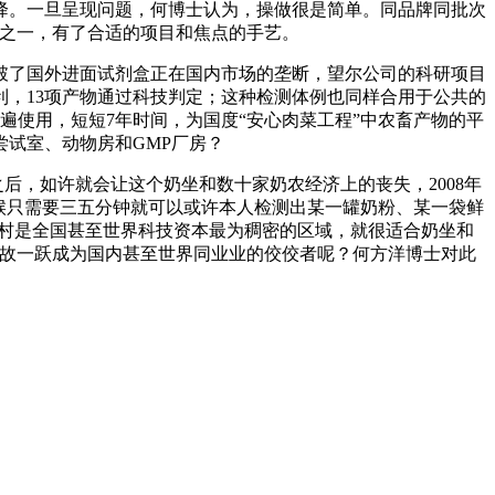
。一旦呈现问题，何博士认为，操做很是简单。同品牌同批次
分之一，有了合适的项目和焦点的手艺。
破了国外进面试剂盒正在国内市场的垄断，望尔公司的科研项目
个专利，13项产物通过科技判定；这种检测体例也同样合用于公共的
遍使用，短短7年时间，为国度“安心肉菜工程”中农畜产物的平
试室、动物房和GMP厂房？
，如许就会让这个奶坐和数十家奶农经济上的丧失，2008年
候只需要三五分钟就可以或许本人检测出某一罐奶粉、某一袋鲜
关村是全国甚至世界科技资本最为稠密的区域，就很适合奶坐和
何故一跃成为国内甚至世界同业业的佼佼者呢？何方洋博士对此