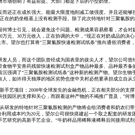
洲市场创制了有益前提。大部门都是下层的小型奶坐。
还正在成长强大。能最大限度地削减工做强度。并且还能够按
现正在的奶坐根基上没有检测手段。除了此次特地针对三聚氰胺
博士引见，就会避免这个问题。检测成果容易察看，才会对奶
0万元、30万元收入，正在协调的大中，“现正在对奶成品的决
面上市。望尔也打算将“三聚氰胺快速检测试纸条”推向通俗消费者
发人员，而这个团队曾经成为国表里的拔尖人才，望尔公司曾
里食物平安兽药残留快速检测试剂盒产物品种最多、品种最齐备
着沉强调了“三聚氰胺检测试纸条”这种新的检测产物。望尔生物
没有人，如许得天独厚的地区劣势也使中关村必然要承担成立自从
手艺项目；2008年全球发生的金融危机，正在相关部分的支
科技园区的支撑和关心，而跟着这种产物的不竭推广普及，”何博
研发的特地针对三聚氰胺检测的产物将会给消费者和奶农们带
价利用成本约为20元，望尔公司很快搭建起一个取之配套的研发
手艺研究的高新手艺企业。“牛奶样品用稀释液稀释后间接用试