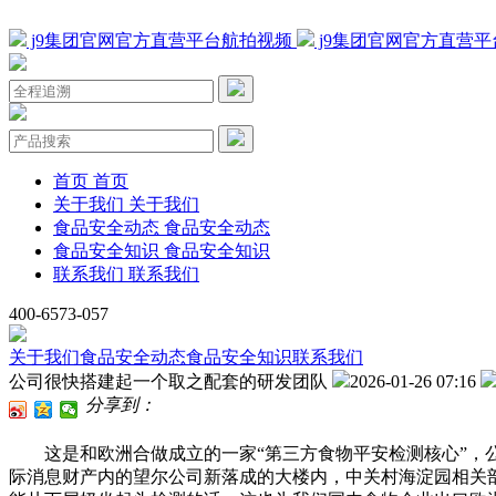
j9集团官网官方直营平台航拍视频
j9集团官网官方直营
首页
首页
关于我们
关于我们
食品安全动态
食品安全动态
食品安全知识
食品安全知识
联系我们
联系我们
400-6573-057
关于我们
食品安全动态
食品安全知识
联系我们
公司很快搭建起一个取之配套的研发团队
2026-01-26 07:16
分享到：
这是和欧洲合做成立的一家“第三方食物平安检测核心”，公
际消息财产内的望尔公司新落成的大楼内，中关村海淀园相关