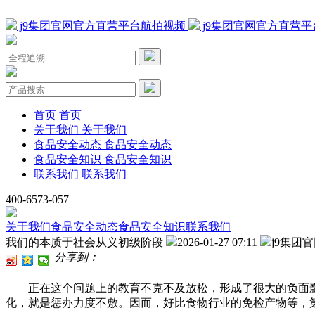
j9集团官网官方直营平台航拍视频
j9集团官网官方直营
首页
首页
关于我们
关于我们
食品安全动态
食品安全动态
食品安全知识
食品安全知识
联系我们
联系我们
400-6573-057
关于我们
食品安全动态
食品安全知识
联系我们
我们的本质于社会从义初级阶段
2026-01-27 07:11
j9集团
分享到：
正在这个问题上的教育不克不及放松，形成了很大的负面影
化，就是惩办力度不敷。因而，好比食物行业的免检产物等，