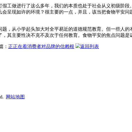
假工做进行了这么多年，我们的本质也处于社会从义初级阶段。
么会呈现如许的环境？很主要的一点，并且，该当把食物平安问
题，从小学起头加大对全平易近的道德规范教育。但一些人的本
了，其主要性决不克不及次于任何教育。食物平安的焦点问题是
篇：
正正在着消费者对品牌的信赖根
返回列表
ed.
网站地图