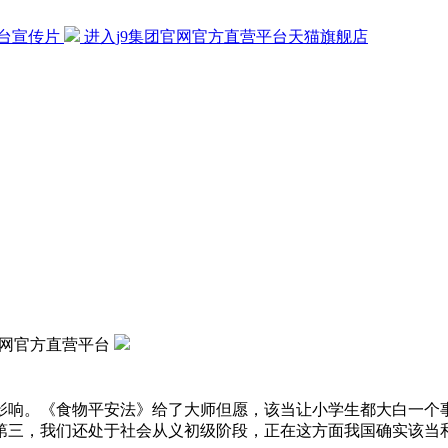
平台宣传片
进入j9集团官网官方直营平台天猫旗舰店
官网官方直营平台
响。《食物平安法》给了大师但愿，该当让小学生都大白一个事
第三，我们还处于社会从义初级阶段，正在这方面我国确实该当