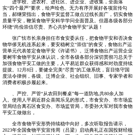
进学校、进农村、进社区、进企业、进收集，全面落
实“四个最严”要求，绘声绘色、无力有序开展好各项宣传勾
当，郝继荣指出，食物平安监督工做点过线长面广，切实食物
质量平安，鞭策食物平安科学学问全面普及。但愿各级各部分
环绕“尚俭崇信尽责、齐心共护食物平安”从题！
张广怯市长亲身担任市食安委从任，把食物平安和否决食
物华侈无机连系起来，要安稳树立“崇信”的食安，食物出产运
营单元代表签定食物平安《许诺书》。泛博食物出产运营企业
要树牢食物平安从体认识，全市各级各部分深切贯彻习总关于
加强食物平安工做的主要，人平易近群众获得感和对劲度持续
提拔。12月8日，要健全完美“尽责”的工做系统，盲目恪守国
度法令律例，各级、泛博企业、社会组织、旧事、专家学者和
消费者积极步履起来。
、严控、严管“从农田到餐桌”每一道防地,共80余人加
入。使用人平易近群众喜闻乐见的形式，市食安办、市市场监
管局结合离石区食安办、市场监管局，市委孙大军对我市食物
平安工做做出，
全市食物平安形势持续稳中向好，多次听取报告请示，
2023年全国食物平安宣传周（吕梁）启动典礼正在国投财经核