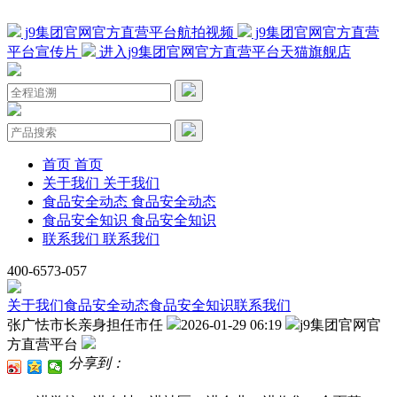
j9集团官网官方直营平台航拍视频
j9集团官网官方直营
平台宣传片
进入j9集团官网官方直营平台天猫旗舰店
首页
首页
关于我们
关于我们
食品安全动态
食品安全动态
食品安全知识
食品安全知识
联系我们
联系我们
400-6573-057
关于我们
食品安全动态
食品安全知识
联系我们
张广怯市长亲身担任市任
2026-01-29 06:19
j9集团官网官
方直营平台
分享到：