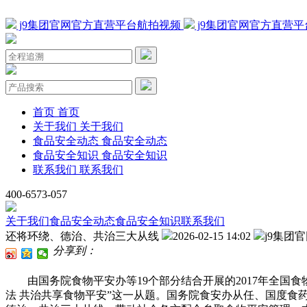
j9集团官网官方直营平台航拍视频
j9集团官网官方直营
首页
首页
关于我们
关于我们
食品安全动态
食品安全动态
食品安全知识
食品安全知识
联系我们
联系我们
400-6573-057
关于我们
食品安全动态
食品安全知识
联系我们
还将环绕、德治、共治三大从线
2026-02-15 14:02
j9集团
分享到：
由国务院食物平安办等19个部分结合开展的2017年全国食
法 共治共享食物平安”这一从题。国务院食安办从任、国度