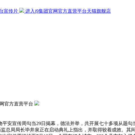
平台宣传片
进入j9集团官网官方直营平台天猫旗舰店
官网官方直营平台
物平安宣传周勾当29日揭幕，德法并举，共开展七十多项从题勾
食药监总局局长毕井泉正在启动典礼上指出，并取得较着成效。其