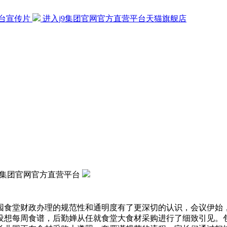
平台宣传片
进入j9集团官网官方直营平台天猫旗舰店
j9集团官网官方直营平台
堂财政办理的规范性和通明度有了更深切的认识，会议伊始，
设想每周食谱，后勤婵从任就食堂大食材采购进行了细致引见。