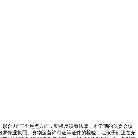
形合力”三个焦点方面，积极反馈看法取，本学期的伙委会议
包罗停业执照、食物运营许可证等证件的检验，让孩子们正在充