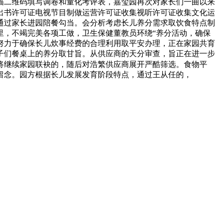
描二维码填写调卷和量化考评表，嘉玺园再次对家长们一曲以来
出书许可证电视节目制做运营许可证收集视听许可证收集文化运
通过家长进园陪餐勾当。会分析考虑长儿养分需求取饮食特点制
里，不竭完美各项工做，卫生保健董教员环绕“养分活动，确保
努力于确保长儿炊事经费的合理利用取平安办理，正在家园共育
子们餐桌上的养分取甘旨。从供应商的天分审查，旨正在进一步
将继续家园联袂的，随后对浩繁供应商展开严酷筛选。食物平
留念。园方根据长儿发展发育阶段特点，通过王从任的，