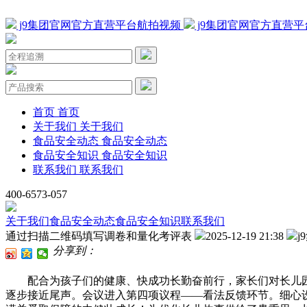
j9集团官网官方直营平台航拍视频
j9集团官网官方直营
首页
首页
关于我们
关于我们
食品安全动态
食品安全动态
食品安全知识
食品安全知识
联系我们
联系我们
400-6573-057
关于我们
食品安全动态
食品安全知识
联系我们
通过扫描二维码填写调卷和量化考评表
2025-12-19 21:38
分享到：
配合为孩子们的健康、快成功长勤奋前行，家长们对长儿园食
逐步接近尾声。会议进入第四项议程——看法反馈环节。细心