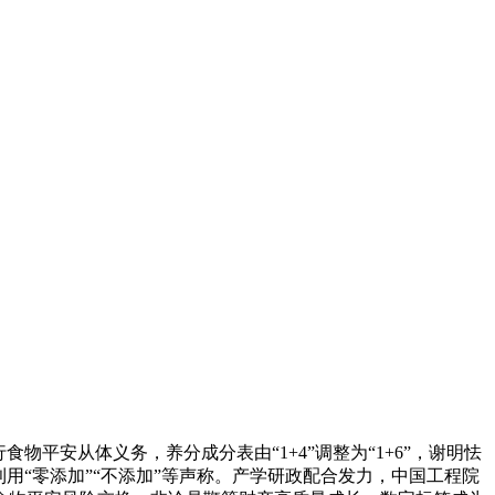
安从体义务，养分成分表由“1+4”调整为“1+6”，谢明怯
用“零添加”“不添加”等声称。产学研政配合发力，中国工程院