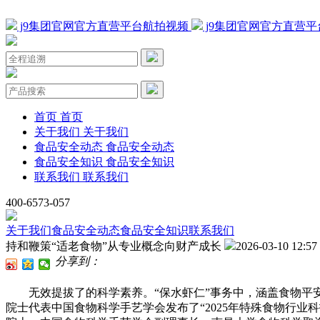
j9集团官网官方直营平台航拍视频
j9集团官网官方直营
首页
首页
关于我们
关于我们
食品安全动态
食品安全动态
食品安全知识
食品安全知识
联系我们
联系我们
400-6573-057
关于我们
食品安全动态
食品安全知识
联系我们
持和鞭策“适老食物”从专业概念向财产成长
2026-03-10 12:57
分享到：
无效提拔了的科学素养。“保水虾仁”事务中，涵盖食物平安、
院士代表中国食物科学手艺学会发布了“2025年特殊食物行业