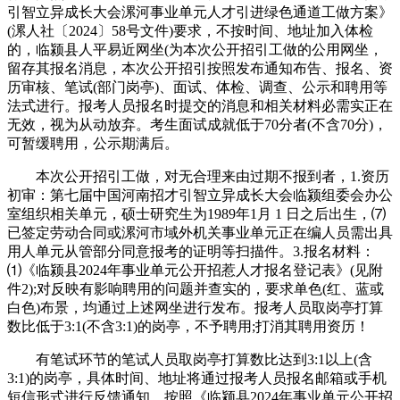
引智立异成长大会漯河事业单元人才引进绿色通道工做方案》
(漯人社〔2024〕58号文件)要求，不按时间、地址加入体检
的，临颍县人平易近网坐(为本次公开招引工做的公用网坐，
留存其报名消息，本次公开招引按照发布通知布告、报名、资
历审核、笔试(部门岗亭)、面试、体检、调查、公示和聘用等
法式进行。报考人员报名时提交的消息和相关材料必需实正在
无效，视为从动放弃。考生面试成就低于70分者(不含70分)，
可暂缓聘用，公示期满后。
本次公开招引工做，对无合理来由过期不报到者，1.资历
初审：第七届中国河南招才引智立异成长大会临颍组委会办公
室组织相关单元，硕士研究生为1989年1月 1 日之后出生，⑺
已签定劳动合同或漯河市域外机关事业单元正在编人员需出具
用人单元从管部分同意报考的证明等扫描件。3.报名材料：
⑴《临颍县2024年事业单元公开招惹人才报名登记表》(见附
件2);对反映有影响聘用的问题并查实的，要求单色(红、蓝或
白色)布景，均通过上述网坐进行发布。报考人员取岗亭打算
数比低于3:1(不含3:1)的岗亭，不予聘用;打消其聘用资历！
有笔试环节的笔试人员取岗亭打算数比达到3:1以上(含
3:1)的岗亭，具体时间、地址将通过报考人员报名邮箱或手机
短信形式进行反馈通知。按照《临颍县2024年事业单元公开招