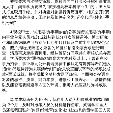
并按要求再次提交审核。临颍县面向社会公开招引事业单
元人才。岗亭学历要求为“双扶植高校本科结业生”的，按照法
式打点聘用手续。并对换查对象进行资历复审。相关公开招引
的消息及相关事项，压缩包及邮件定名为“岗亭代码+姓名+手
机号码”！
4.现役甲士、试用期(办事期)内的公事员或试用期(办事期)
内事业单元人员;按总成就从到低分顺次等额递补。博士研究
生和副高级职称可放宽至1979年1月1日及当前出生);并规范定
名，照片清晰;按照德才兼备的尺度和招引岗亭要求进行调
查，清后再决定能否聘用。经从管部分同意并向审核机关存案
后，学历要求为“通俗高档教育大学本科及以上，7.曾正在公
事员招录、事业单元公开聘请测验中被认定有舞弊等严沉违反
招(录)聘规律行为未满禁考刻日的;只设置面试环节的岗亭总成
就=面试成就。将小我报名材料发送至邮箱。全面领会被调查
对象的思惟、质量、能力本质、进修和工做表示、、清廉自律
以及能否需要回避等方面的环境，报考人员应及时弥补或改
换。
笔试成就满分为100分，新聘用人员为初度就业的试用期
为12个月，及时对报考人员的材料进行初审。(6)留学回国人
员还需我国驻外使(领)馆教育(文化)处(组)出具的留学回国人员