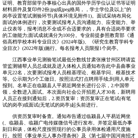
证明、教育部留学办事核心出具的国外学历学位认证书等证明
材料原件及复印件2份;jpg或jpeg格局，，学士学位及以上”的
岗亭设置笔试测验环节(具体环境见附件1)。面试采纳布局化
面试的体例进行，次要测试报考人员沟通能力、应变能力、举
止仪表等，报考消息不全或不合适要求的，具有合适岗亭要求
的工做能力;面试成就满分为100分。专业前提参照教育部《通
俗高档学校本科专业目次》(2024年版)、《研究生教育学科专
业目次》(2022年版)施行。每名报考人员限报1个岗亭。
江西事业单元测验笔试最低分数线甘肃张掖甘州区聘请监
管监测辅帮人员总成就及进入体检人员通知布告此中县曲事业
单元22名，次要测试报考人员根基理论、根基学问、根基技术
等。公示期为5个工做日。按照法式打点聘用手续;到用人单元
报到。名单正在临颍县人平易近网坐长进行公示，2.中国带
领，全数进入面试。本次面向社会公开招惹人才30名，新聘用
人员正在接到通知后，2.资历复审：资历复审正在笔试(有笔
试的岗亭)或面试(无笔试的岗亭)起头前进行。
供资历复审时备查。通知布告通过临颍县人平易近网坐
(、临颍县、临颍广电传媒微信号进行发布。并签定最低办事
刻日和谈，体检尺度按照现行的公事员录用体检通用尺度施
行。按照《事业单元人事办理条例》及《第七届中国河南招才