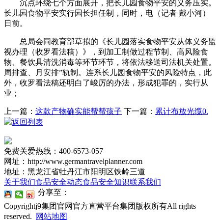
沉点环绕七个方面展开，把长儿园食物平安的义务压实。
长儿园食物平安实行园长担任制，同时，电（记者 戴小河）
日前。
总局会同教育部草拟的《长儿园落实食物平安从体义务监
视办理（收罗看法稿）》，到加工制做过程节制、高风险食
物、餐饮具清洗消毒等环节环节，将依法移送司法机关处置。
周排查、月安排”轨制。连系长儿园食物平安的风险特点，此
外，收罗看法稿还明白了峻厉的办法，形成犯罪的，实行从
业；
上一篇：
这款产物确实能帮帮孩子
下一篇：
累计布放光缆0.
返回列表
免费关爱热线：400-6573-057
网址：http://www.germantravelplanner.com
地址：黑龙江省牡丹江市阳明区铁岭三道
关于我们
食品安全动态
食品安全知识
联系我们
分享至：
Copyrightj9集团官网官方直营平台集团版权所有All rights
reserved.
网站地图