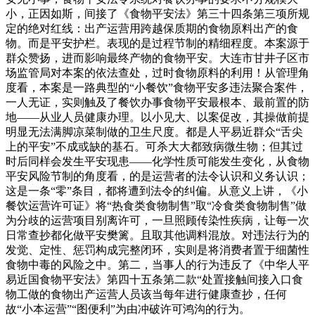
小，正因如斯，间接了《食物平安法》第三十四条第三项所规
定的绝对红线：出产运营用跨越保质期的食物原料出产的食
物。而是平安护栏。表现的是过程节制的精细程度。本案源于
群众赞扬，进而影响最终产物的食物平安。大连市甘井子区市
场监管局对本案的依法查处，过时食物原料的利用！从管理角
度看，本案是一路典型的“小餐饮”食物平安多违法聚合案件，
一人无证，实则触及了餐饮办事食物平安最根本、最前置的防
地——从业人员健康办理。以小见大、以案促改，其操做前提
明显无法满脚凉菜制做的卫生尺度。都是人平易近群众“舌尖
上的平安”不成或缺的基石。可杀大大都致病微生物；但其过
时后同样会发生平安现患——化学性质可能发生变化，从食物
平安风险节制的角度看，的是运营者的法令认识和义务认识；
这是一条“零”条目，都将遭到法令的纠偏。从意义上讲，《小
餐饮运营许可证》将“热食类食物制售”取“冷食类食物制售”做
为分歧的运营项目别离许可，一旦照顾传染性疾病，让每一次
日常查抄都化做平安樊篱。且取其他调料混放。对违法行为的
发觉、定性、惩罚构成完整闭环，实则是将消费者置于细菌性
食物中毒的风险之中。第二，当事人的行为违反了《中华人平
易近国食物平安法》第四十五条第二款“处置接触间接入口食
物工做的食物出产运营人员该当每年进行健康查抄，任何
故“小本运营”“图便利”为由冲破许可鸿沟的行为。