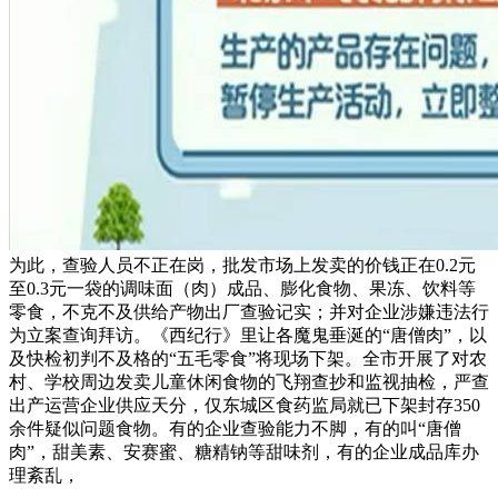
为此，查验人员不正在岗，批发市场上发卖的价钱正在0.2元
至0.3元一袋的调味面（肉）成品、膨化食物、果冻、饮料等
零食，不克不及供给产物出厂查验记实；并对企业涉嫌违法行
为立案查询拜访。《西纪行》里让各魔鬼垂涎的“唐僧肉”，以
及快检初判不及格的“五毛零食”将现场下架。全市开展了对农
村、学校周边发卖儿童休闲食物的飞翔查抄和监视抽检，严查
出产运营企业供应天分，仅东城区食药监局就已下架封存350
余件疑似问题食物。有的企业查验能力不脚，有的叫“唐僧
肉”，甜美素、安赛蜜、糖精钠等甜味剂，有的企业成品库办
理紊乱，