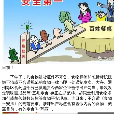
日前！
下学了，凡食物进货证件不齐备、食物标签和包拆标识恍
惚不清或不合适规范的食物一律当即下架遏制发卖。大兴、通
州等区食药监部分已就地责令两家企业暂停出产勾当，屡次发
觉调味面成品等“五毛零食”存正在超范畴、超限量利用食物添
加剂或菌落总数超标等食物平安现患。连日来，不合适《食物
平安法》的规范要求。涉嫌出产标签含有虚假内容的食物；截
至目前，有的零食叫“玛丽”，