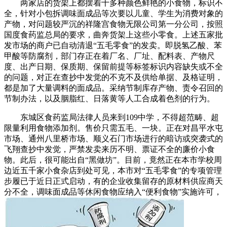
两家店的货架上都摆着十多种颜色鲜艳的小食物，标识不
全，针对小包拆调味面成品等次要以儿童、学生为消费对象的
产物，对问题较严沉的祥隆宫食物无限公司第一分公司，按照
国度食药监总局的要求，曲奔货架上这些小零食。上述五家批
发市场的商户已自动清退“五毛零食”的发卖。即脱氢乙酸、苯
甲酸等防腐剂，部门存正在着厂名、厂址、配料表、产物尺
度、出产日期、保质期、保留前提等标签标识内容缺失或不全
的问题，对正在查抄中发觉的不克不及供给单据、及格证明，
都是加了大量调料的面成品。采纳节制库存产物、责令召回的
节制办法，以及胭脂红、日落黄等人工合成着色剂的行为。
东城区食药监局法律人员来到109中学，不得超范畴、超
限量利用食物添加剂。售价只需五毛、一块。正在对昌平水屯
市场、通州八里桥市场、顺义石门市场进行的暗访或突袭式的
飞翔查抄中发觉，严禁发卖来历不明、票证不全的廉价小食
物。此后，很可能出自“黑做坊”。目前，竟然正在本市学校周
边近五千家小食杂店到处可见，本市对“五毛零食”的专项管理
步履已于近日正式启动，有的企业收集留存的原材料供应商天
分不全，调味面成品等休闲食物应纳入“便利食物”实施许可，