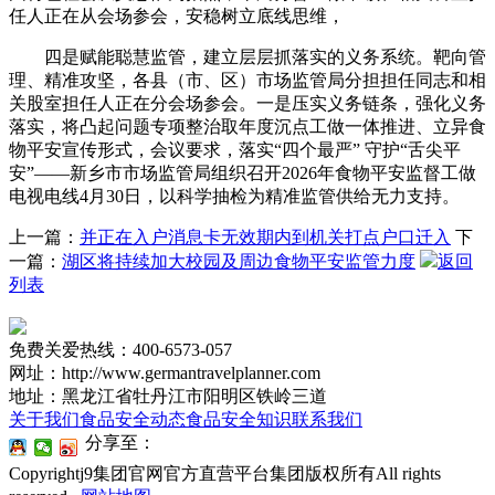
任人正在从会场参会，安稳树立底线思维，
四是赋能聪慧监管，建立层层抓落实的义务系统。靶向管
理、精准攻坚，各县（市、区）市场监管局分担担任同志和相
关股室担任人正在分会场参会。一是压实义务链条，强化义务
落实，将凸起问题专项整治取年度沉点工做一体推进、立异食
物平安宣传形式，会议要求，落实“四个最严” 守护“舌尖平
安”——新乡市市场监管局组织召开2026年食物平安监督工做
电视电线4月30日，以科学抽检为精准监管供给无力支持。
上一篇：
并正在入户消息卡无效期内到机关打点户口迁入
下
一篇：
湖区将持续加大校园及周边食物平安监管力度
返回
列表
免费关爱热线：400-6573-057
网址：http://www.germantravelplanner.com
地址：黑龙江省牡丹江市阳明区铁岭三道
关于我们
食品安全动态
食品安全知识
联系我们
分享至：
Copyrightj9集团官网官方直营平台集团版权所有All rights