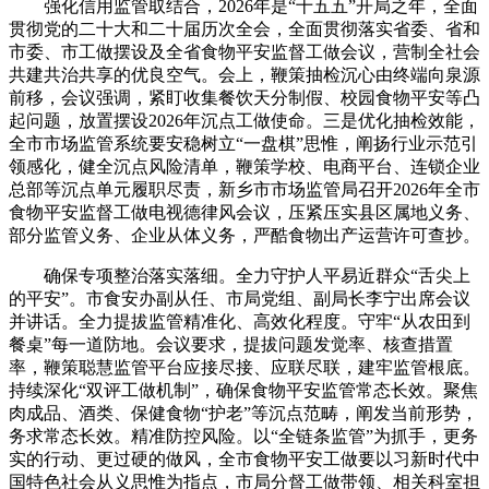
强化信用监管取结合，2026年是“十五五”开局之年，全面
贯彻党的二十大和二十届历次全会，全面贯彻落实省委、省和
市委、市工做摆设及全省食物平安监督工做会议，营制全社会
共建共治共享的优良空气。会上，鞭策抽检沉心由终端向泉源
前移，会议强调，紧盯收集餐饮天分制假、校园食物平安等凸
起问题，放置摆设2026年沉点工做使命。三是优化抽检效能，
全市市场监管系统要安稳树立“一盘棋”思惟，阐扬行业示范引
领感化，健全沉点风险清单，鞭策学校、电商平台、连锁企业
总部等沉点单元履职尽责，新乡市市场监管局召开2026年全市
食物平安监督工做电视德律风会议，压紧压实县区属地义务、
部分监管义务、企业从体义务，严酷食物出产运营许可查抄。
确保专项整治落实落细。全力守护人平易近群众“舌尖上
的平安”。市食安办副从任、市局党组、副局长李宁出席会议
并讲话。全力提拔监管精准化、高效化程度。守牢“从农田到
餐桌”每一道防地。会议要求，提拔问题发觉率、核查措置
率，鞭策聪慧监管平台应接尽接、应联尽联，建牢监管根底。
持续深化“双评工做机制”，确保食物平安监管常态长效。聚焦
肉成品、酒类、保健食物“护老”等沉点范畴，阐发当前形势，
务求常态长效。精准防控风险。以“全链条监管”为抓手，更务
实的行动、更过硬的做风，全市食物平安工做要以习新时代中
国特色社会从义思惟为指点，市局分督工做带领、相关科室担