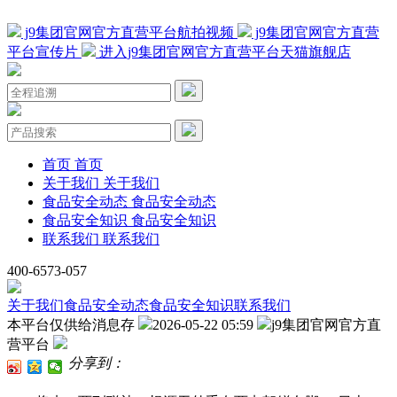
j9集团官网官方直营平台航拍视频
j9集团官网官方直营
平台宣传片
进入j9集团官网官方直营平台天猫旗舰店
首页
首页
关于我们
关于我们
食品安全动态
食品安全动态
食品安全知识
食品安全知识
联系我们
联系我们
400-6573-057
关于我们
食品安全动态
食品安全知识
联系我们
本平台仅供给消息存
2026-05-22 05:59
j9集团官网官方直
营平台
分享到：