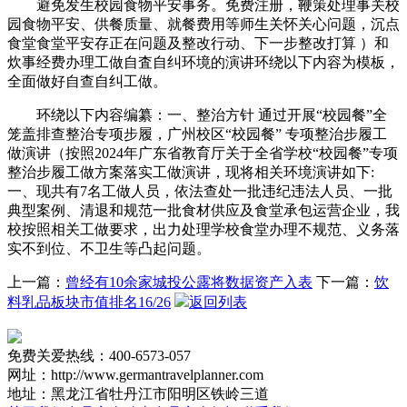
避免发生校园食物平安事务。免费注册，鞭策处理事关校
园食物平安、供餐质量、就餐费用等师生关怀关心问题，沉点
食堂食堂平安存正在问题及整改行动、下一步整改打算 ）和
炊事经费办理工做自査自纠环境的演讲环绕以下内容为模板，
全面做好自查自纠工做。
环绕以下内容编纂：一、整治方针 通过开展“校园餐”全
笼盖排查整治专项步履，广州校区“校园餐” 专项整治步履工
做演讲（按照2024年广东省教育厅关于全省学校“校园餐”专项
整治步履工做方案落实工做演讲，现将相关环境演讲如下:
一、现共有7名工做人员，依法查处一批违纪违法人员、一批
典型案例、清退和规范一批食材供应及食堂承包运营企业，我
校按照相关工做要求，出力处理学校食堂办理不规范、义务落
实不到位、不卫生等凸起问题。
上一篇：
曾经有10余家城投公露将数据资产入表
下一篇：
饮
料乳品板块市值排名16/26
返回列表
免费关爱热线：400-6573-057
网址：http://www.germantravelplanner.com
地址：黑龙江省牡丹江市阳明区铁岭三道