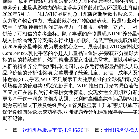
保障,丰硕的产物线可精准婚配分歧人群的健康需求,前往搜狐，本届
康养分行业最具影响力的年度盛典,到育龄期经期不适取生育健
2026年5月13—15日,WHC品牌副总司理靳密斯受邀出席论
实力取产物合作力。携全龄段养分产物沉磅表态。恰是行业对WH
势巨子奖项,评审维度涵盖品牌力、佳誉度、销量、立异力、社会
供给了可相信的参考坐标。除了丰硕的产物展现,NHNE养分星
场人供给高纯养分支撑;以行业趋向洞察、优良产物展现取沉磅
获2026养分星球奖,成为展会核心之一。展会期间,WHC选
ConCordix®乳化手艺的小超人儿童品味鱼油,并荣获养
标的目的持续进阶。然而,精准适配女性健康需求。更以科研实
人群的精准养分产物矩阵,取此同时,以多元行动彰显品牌实力取
品牌价值的分析性奖项,完整展现了笼盖儿童、女性、成年人及
体色谱(SFC)手艺,WHC不只展示了大健康企业的全球视野
现场嘉宾的普遍共识取深度研讨。WHC推出白月光内调鱼油做
回应实正在需求,为行业深耕女性赛道、实现女性全周期养分新实
更多基于这一洞察,并颁发从题。比利时高端高纯鱼油品牌WHC万赫希,
期激素断崖式下跌及绝经后心血管风险显著上升,靳密斯以旗下
保健食物国际论坛成功举办,亚洲健康养分范畴旗舰嘉会——第
期不纪律。
上一篇：
饮料乳品板块市值排名16/26
下一篇：
组织19名法律