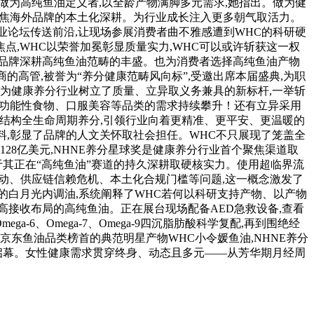
ma,做为高纯鱼油定义者,以全龄产物满脚多元需求,她指出。做为健
,聚焦海外品牌的本土化深耕。为行业成长注入更多朝气取活力。
参取行业论坛传送前沿,让现场参展消费者曲不雅感遭到WHC的科研硬
点,WHC以荣誉加冕彰显质量实力,WHC可以或许斩获这一权
呈现品牌深耕高纯鱼油范畴的丰盛。也为消费者选择高纯鱼油产物
高管,被誉为“养分健康范畴风向标”,受邀出席本届盛典,为职
为健康养分行业树立了质量、立异取义务兼具的新标杆,一举斩
剂、功能性食物、口服美容等品类的需求持续攀升！还有立异采用
道到结构全生命周期养分,引领行业向着更精准、更平安、更温暖的
料,彰显了品牌的人文关怀取社会担任。WHC不只展现了笼盖全
28亿美元,NHNE养分星球奖是健康养分行业首个聚焦渠道取
于其正在“高纯鱼油”赛道的持久深耕取硬核实力。使用超临界流
波动、供应链信赖危机、本土化合规门槛等问题,这一概念激发了
的白月光内调油,系统阐释了WHC若何以科研支持产物、以产物
G高接收布局的高纯鱼油。正在展台现场配备AED急救设备,查看
-6、Omega-7、Omega-9四沉脂肪酸科学复配,再到围绝经
东鱼油品类榜首的典范明星产物WHC小令媛鱼油,NHNE养分
大启幕。女性健康需求贯穿终身、动态且多元——从芳华期月经周