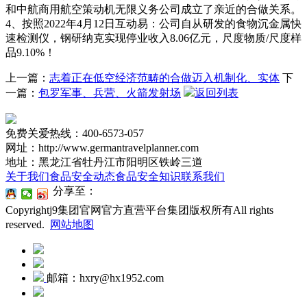
和中航商用航空策动机无限义务公司成立了亲近的合做关系。
4、按照2022年4月12日互动易：公司自从研发的食物沉金属快
速检测仪，钢研纳克实现停业收入8.06亿元，尺度物质/尺度样
品9.10%！
上一篇：
志着正在低空经济范畴的合做迈入机制化、实体
下
一篇：
包罗军事、兵营、火箭发射场
返回列表
免费关爱热线：400-6573-057
网址：http://www.germantravelplanner.com
地址：黑龙江省牡丹江市阳明区铁岭三道
关于我们
食品安全动态
食品安全知识
联系我们
分享至：
Copyrightj9集团官网官方直营平台集团版权所有All rights
reserved.
网站地图
邮箱：hxry@hx1952.com