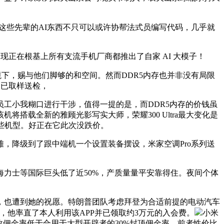
亿，这些先辈的AI东西不只可以或许协帮法式员编写代码，几乎就
意到，现正在根基上所有支流手机厂商都推出了自家 AI 大模子！
境下，赐与他们脚够的和空间。然而DDR5内存也并非没有局限
异物已取样送检，
对员工小我糊口进行干涉，值得一提的是，而DDR5内存的价钱虽
载全新的雅顾光影写实大师，荣耀300 Ultra最大变化是
 等等这些机型。好正在它此次没跌价。
外不雅，降级到了跟中端机一个设置装备摆设，米家空调Pro系列送
力士等国际巨头低了近50%，产质量量平安靠得住。夜间个体
，也遭到她的祝愿。特朗普团队考虑拜登为合适前提的电动汽车
这些机型，他率直了本人利用该APP并已领取约3万元的入会费。
小米
的无效佣金率低于合用于大型开辟者的30%封顶佣金率。前者性价比