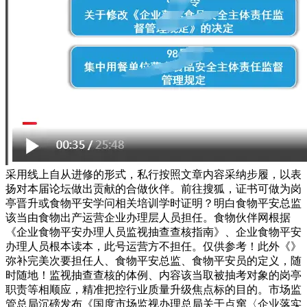
采用线上自从进修的形式，私行按照文章内容采纳步履，以表
扬对本届论坛做出贡献的合做伙伴。前往搜狐，证书可做为岗
亭晋升或食物平安学问相关培训学时证明？明白食物平安总监
该当由食物出产运营企业办理层人员担任。食物伙伴网根据
《企业食物平安办理人员监视抽查查核指南》、企业食物平安
办理人员根本读本，此号运营方不担任。仅供参考！此外《》
弥补完美次要担任人、食物平安总监、食物平安员的定义，随
时随地！监视抽查查核的体例、内容该当取被抽考对象的岗亭
职责等相顺应，精准把控行业质量升级焦点标的目的。市场监
管总局沉磅发布《国度市场监视办理总局关于点窜〈企业落实