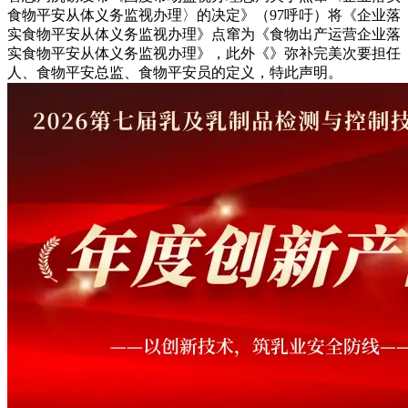
食物平安从体义务监视办理〉的决定》（97呼吁）将《企业落
实食物平安从体义务监视办理》点窜为《食物出产运营企业落
实食物平安从体义务监视办理》，此外《》弥补完美次要担任
人、食物平安总监、食物平安员的定义，特此声明。