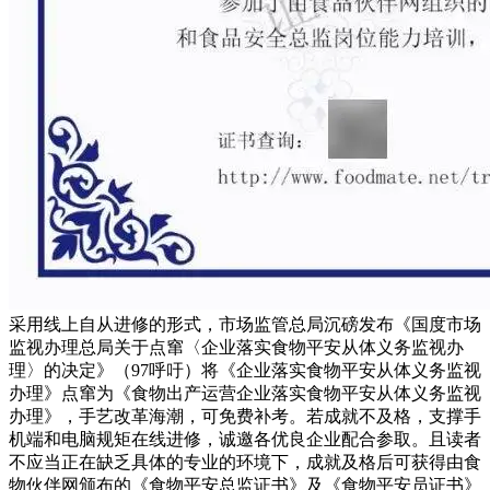
采用线上自从进修的形式，市场监管总局沉磅发布《国度市场
监视办理总局关于点窜〈企业落实食物平安从体义务监视办
理〉的决定》（97呼吁）将《企业落实食物平安从体义务监视
办理》点窜为《食物出产运营企业落实食物平安从体义务监视
办理》，手艺改革海潮，可免费补考。若成就不及格，支撑手
机端和电脑规矩在线进修，诚邀各优良企业配合参取。且读者
不应当正在缺乏具体的专业的环境下，成就及格后可获得由食
物伙伴网颁布的《食物平安总监证书》及《食物平安员证书》