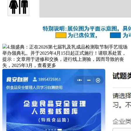
4.颁盛典：正在2026第七届乳及乳成品检测取节制手艺现场
举办颁典礼。并于2025年4月15日起正式施行！请联系处置，
提示：文章用于进修和交换，进行线上测验，因而导致的丧
失，2025年3月，查看更多