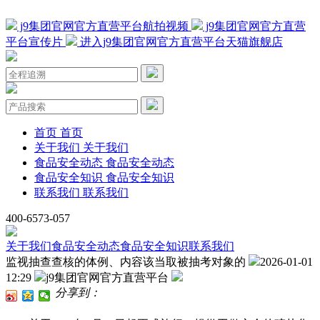
j9集团官网官方直营平台航拍视频
j9集团官网官方直营
平台宣传片
进入j9集团官网官方直营平台天猫旗舰店
首页
首页
关于我们
关于我们
食品安全动态
食品安全动态
食品安全知识
食品安全知识
联系我们
联系我们
400-6573-057
关于我们
食品安全动态
食品安全知识
联系我们
监视抽查查核的体例、内容该当取被抽考对象的
2026-01-01
12:29
j9集团官网官方直营平台
分享到：