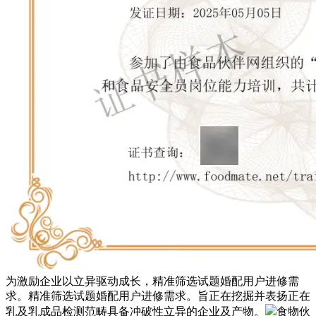
为激励企业以立异驱动成长，精准筛选试题婚配用户进修需
求。精准筛选试题婚配用户进修需求。旨正在挖掘并表扬正在
乳及乳成品检测范畴具备冲破性立异的企业及产物。
食物伙