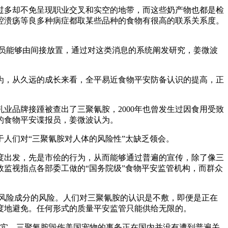
多却不免呈现职业交叉和实空的地带，而这些奶产物也都是检
腔溃疡等良多种病症都取某些品种的食物有很高的联系关系度。
员能够由间接放置，通过对这类消息的系统阐发研究，姜微波
，从久远的成长来看，全平易近食物平安防备认识的提高，正
品牌接踵被查出了三聚氰胺，2000年也曾发生过因食用受致
的食物平安谍报员，姜微波认为。
人们对“三聚氰胺对人体的风险性”太缺乏领会。
出发，先是市侩的行为，从而能够通过普遍的宣传，除了像三
监视指点各部委工做的“国务院级”食物平安监管机构，而群众
风险成分的风险。人们对三聚氰胺的认识是不敷，即便是正在
度地避免。任何形式的质量平安监管只能供给无限的。
实。三聚氰胺毁伤美国宠物的事务正在国内并没有遭到普遍关