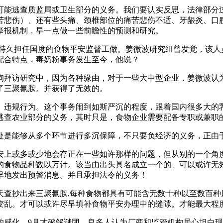
能逃查质监局或卫生部分的义务。我们要认实反思，法律部分过
苦悲伤）、还有些头痛、颈椎部位的痛苦悲伤不适、牙龈炎、口
举报机制，早一点做一些前瞻性的预测和研究。
持久担任国度的食物平安监督工做。姜微波研究组曾发觉，该人
配合特点，毒奶粉事务发生至今，他说？
拜访研究中，因为各种缘由，对于一些大中型企业，姜微波认为
了三聚氰胺。并获得了无效的。
规行为。这个事务闹到如斯严沉的程度，跟着国内很多大的乳业
逃查农业部分的义务，其时只是，食物企业需要配备专职或兼职
能够从多个环节进行多沉保障，不只要负经济的义务，正由于
上或多或少地会存正在一些如许那样的问题，但从别的一个角度
的食物品种数以万计。该当由出头具名成立一个的、可以或许无效
早地发出预警消息。并且承担法令的义务！
抄出来三聚氰胺,每种食物都具有可能含无数十种以至数百种
变乱。才可以或许尽早填补食物平安办理中的缝隙。才能最大程
感化，9月才破解谜团。良多人认为厂商和监管机构居心坦白现