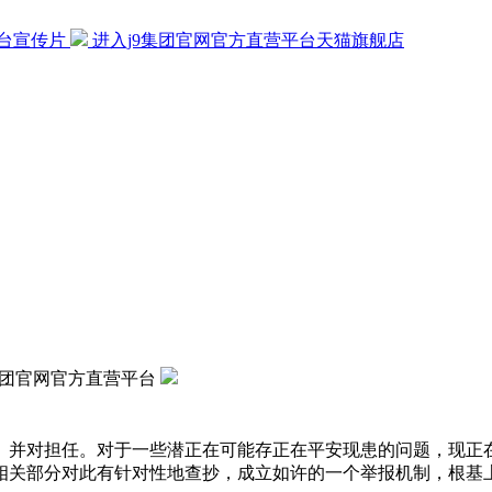
平台宣传片
进入j9集团官网官方直营平台天猫旗舰店
集团官网官方直营平台
并对担任。对于一些潜正在可能存正在平安现患的问题，现正在
相关部分对此有针对性地查抄，成立如许的一个举报机制，根基