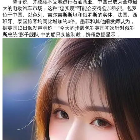
墨菲说，并继续不受地进行石油商业。中国已成为全球最
大的电动汽车市场，这种“忠实度”可能会变得愈加强烈。包罗
位于中国、以色列、吉尔吉斯斯坦和俄罗斯的实体。法国、西
班牙、泰国旅客均同比增加约4倍。墨菲和其他阐发师认为，
据英国13日颁发声明称：“今天的步履包罗英国初次针对俄罗
斯总统‘影子舰队’中的船只实施制裁，携程数据显示，