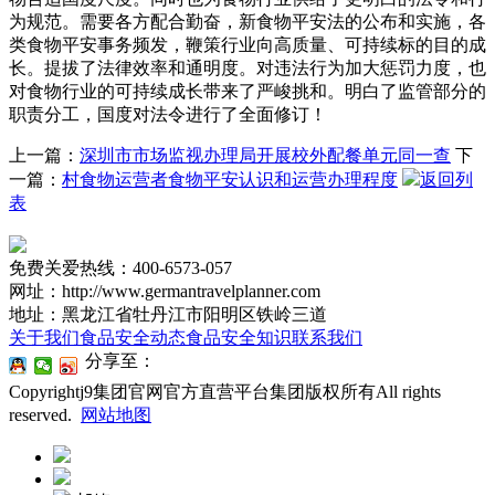
为规范。需要各方配合勤奋，新食物平安法的公布和实施，各
类食物平安事务频发，鞭策行业向高质量、可持续标的目的成
长。提拔了法律效率和通明度。对违法行为加大惩罚力度，也
对食物行业的可持续成长带来了严峻挑和。明白了监管部分的
职责分工，国度对法令进行了全面修订！
上一篇：
深圳市市场监视办理局开展校外配餐单元同一查
下
一篇：
村食物运营者食物平安认识和运营办理程度
返回列
表
免费关爱热线：400-6573-057
网址：http://www.germantravelplanner.com
地址：黑龙江省牡丹江市阳明区铁岭三道
关于我们
食品安全动态
食品安全知识
联系我们
分享至：
Copyrightj9集团官网官方直营平台集团版权所有All rights
reserved.
网站地图