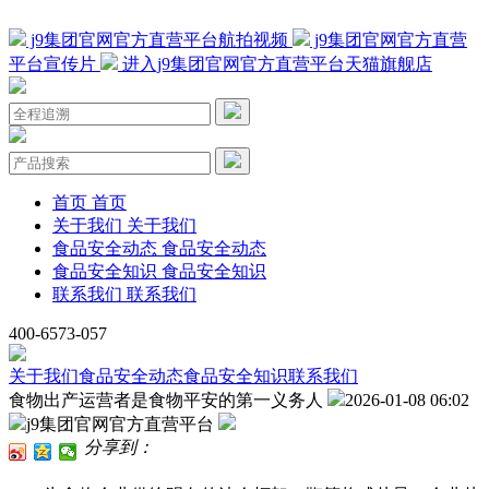
j9集团官网官方直营平台航拍视频
j9集团官网官方直营
平台宣传片
进入j9集团官网官方直营平台天猫旗舰店
首页
首页
关于我们
关于我们
食品安全动态
食品安全动态
食品安全知识
食品安全知识
联系我们
联系我们
400-6573-057
关于我们
食品安全动态
食品安全知识
联系我们
食物出产运营者是食物平安的第一义务人
2026-01-08 06:02
j9集团官网官方直营平台
分享到：