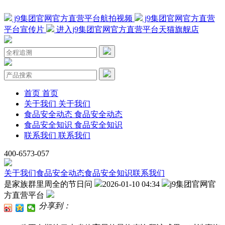
j9集团官网官方直营平台航拍视频
j9集团官网官方直营
平台宣传片
进入j9集团官网官方直营平台天猫旗舰店
首页
首页
关于我们
关于我们
食品安全动态
食品安全动态
食品安全知识
食品安全知识
联系我们
联系我们
400-6573-057
关于我们
食品安全动态
食品安全知识
联系我们
是家族群里周全的节日问
2026-01-10 04:34
j9集团官网官
方直营平台
分享到：