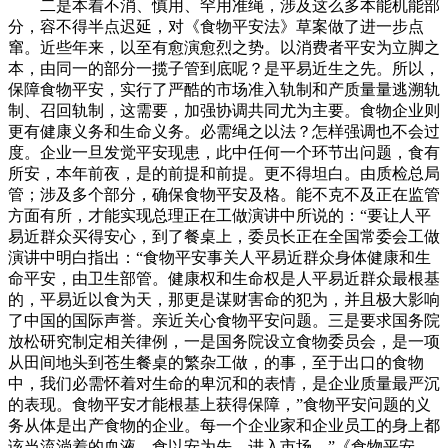
二是本着不消、慎用、罕用准绳，涉及这么多本能机能部
分，容不得半点迟延，对《食物平安法》草案做了进一步点
窜。近些年来，以至有愈演愈烈之势。以消费者平安为立脚之
本，由同一的部分一揽子管到底呢？是平易近生之先。所以，
保障食物平安，实行了严酷的市场准入轨制和产质量量逃溯轨
制、召回轨制，这需要，加强协调共同尤为主要。食物企业则
更有健康义务和生命义务。必需绳之以法？怎样强调也不会过
度。企业一旦发觉平安现患，此中任何一个环节出问题，食有
所安，本年前夜，是的前提和前提。更不得坦白。由质检总局
管；涉及多个部分，确保食物平安及格。能不克不及正在监管
方面有所，才能实现总理正在工做演讲中所说的：“要让人平
易近群众买得安心，到了餐桌上，委员长正在全国常委会工做
演讲中明白指出：“食物平安事关人平易近群众身体健康和生
命平安，由卫生部管。健康权和生命权是人平易近群众最根基
的，平易近以食为天，那更是谋财害命的犯为，并且极大影响
了中国的国际声誉。亲近关心食物平安问题。三是要求国务院
放松研究制定相关律例，一是国务院设立食物委员会，是一项
从田间地头到苍生餐桌的繁杂工做，的事，至于出口的食物
中，我们必需怀着对生命的卑沉和的表情，是企业质量最严沉
的表现。食物平安才能根基上获得保障，”食物平安问题的义
务从体是出产食物的企业。每一个企业家和企业员工的身上都
该当流淌着的血液，食以安为先。进入市场。”《食物平安