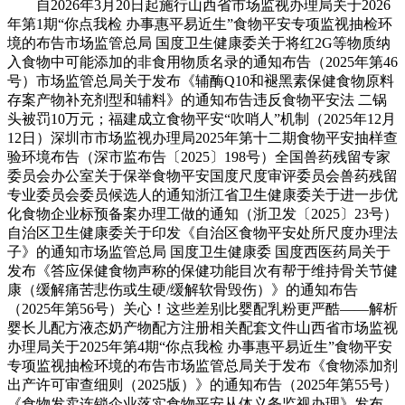
自2026年3月20日起施行山西省市场监视办理局关于2026
年第1期“你点我检 办事惠平易近生”食物平安专项监视抽检环
境的布告市场监管总局 国度卫生健康委关于将红2G等物质纳
入食物中可能添加的非食用物质名录的通知布告（2025年第46
号）市场监管总局关于发布《辅酶Q10和褪黑素保健食物原料
存案产物补充剂型和辅料》的通知布告违反食物平安法 二锅
头被罚10万元；福建成立食物平安“吹哨人”机制（2025年12月
12日）深圳市市场监视办理局2025年第十二期食物平安抽样查
验环境布告（深市监布告〔2025〕198号）全国兽药残留专家
委员会办公室关于保举食物平安国度尺度审评委员会兽药残留
专业委员会委员候选人的通知浙江省卫生健康委关于进一步优
化食物企业标预备案办理工做的通知（浙卫发〔2025〕23号）
自治区卫生健康委关于印发《自治区食物平安处所尺度办理法
子》的通知市场监管总局 国度卫生健康委 国度西医药局关于
发布《答应保健食物声称的保健功能目次有帮于维持骨关节健
康（缓解痛苦悲伤或生硬/缓解软骨毁伤）》的通知布告
（2025年第56号）关心！这些差别比婴配乳粉更严酷——解析
婴长儿配方液态奶产物配方注册相关配套文件山西省市场监视
办理局关于2025年第4期“你点我检 办事惠平易近生”食物平安
专项监视抽检环境的布告市场监管总局关于发布《食物添加剂
出产许可审查细则（2025版）》的通知布告（2025年第55号）
《食物发卖连锁企业落实食物平安从体义务监视办理》发布，