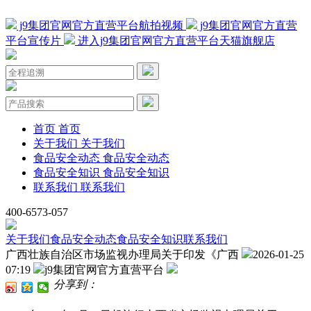
j9集团官网官方直营平台航拍视频
j9集团官网官方直营
平台宣传片
进入j9集团官网官方直营平台天猫旗舰店
首页
首页
关于我们
关于我们
食品安全动态
食品安全动态
食品安全知识
食品安全知识
联系我们
联系我们
400-6573-057
关于我们
食品安全动态
食品安全知识
联系我们
广西壮族自治区市场监视办理局关于印发《广西
2026-01-25
07:19
j9集团官网官方直营平台
分享到：