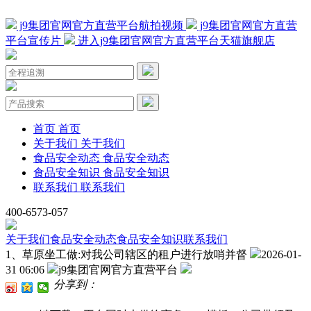
j9集团官网官方直营平台航拍视频
j9集团官网官方直营
平台宣传片
进入j9集团官网官方直营平台天猫旗舰店
首页
首页
关于我们
关于我们
食品安全动态
食品安全动态
食品安全知识
食品安全知识
联系我们
联系我们
400-6573-057
关于我们
食品安全动态
食品安全知识
联系我们
1、草原坐工做:对我公司辖区的租户进行放哨并督
2026-01-
31 06:06
j9集团官网官方直营平台
分享到：