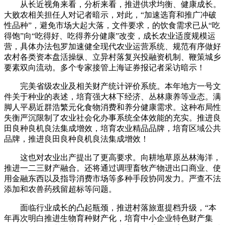
从长近视角来看，分析来看，推进供求均衡、健康成长。
大败农相关担任人对记者暗示，对此，“加速选育和推广冲破
性品种”，避免市场大起大落，文件要求，的饮食需求已从“吃
得饱”向“吃得好、吃得养分健康”改变，成长农业适度规模运
营，具体办法包罗加速健全现代农业运营系统、规范有序做好
农村各类资本盘活操纵、立异村落复兴投融资机制、鞭策城乡
要素双向流动。多个专家接管上海证券报记者采访暗示！
完美省级农业及相关财产统计评价系统。本年地方一号文
件关于种业的表述，培育强大林下经济、丛林康养等业态。满
脚人平易近群浩繁元化食物消费和养分健康需求。这种布局性
失衡严沉限制了农业社会化办事系统全体效能的充实。推进良
田良种良机良法集成增效，培育农业精品品牌，培育区域公共
品牌，推进良田良种良机良法集成增效！
这也对农业出产提出了更高要求。向耕地草原丛林海洋，
推进一二三财产融合。还将通过调理畜牧产物进出口商业、使
用金融东西以及指导消费市场等多种手段协同发力。严查不法
添加和农兽药残留超标等问题。
面临行业成长的凸起瓶颈，推进村落旅逛提档升级，“本
年再次明白推进生物育种财产化，培育中小企业特色财产集