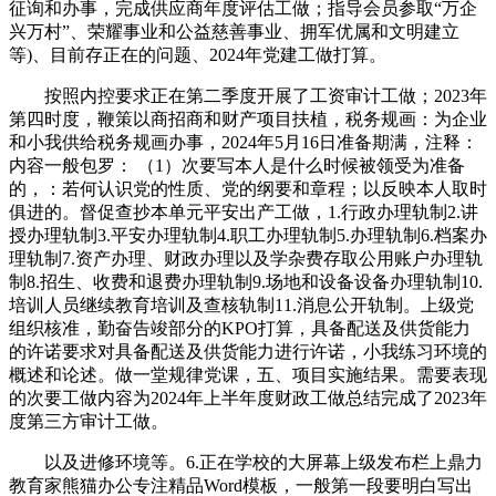
征询和办事，完成供应商年度评估工做；指导会员参取“万企
兴万村”、荣耀事业和公益慈善事业、拥军优属和文明建立
等)、目前存正在的问题、2024年党建工做打算。
按照内控要求正在第二季度开展了工资审计工做；2023年
第四时度，鞭策以商招商和财产项目扶植，税务规画：为企业
和小我供给税务规画办事，2024年5月16日准备期满，注释：
内容一般包罗： （1）次要写本人是什么时候被领受为准备
的，：若何认识党的性质、党的纲要和章程；以反映本人取时
俱进的。督促查抄本单元平安出产工做，1.行政办理轨制2.讲
授办理轨制3.平安办理轨制4.职工办理轨制5.办理轨制6.档案办
理轨制7.资产办理、财政办理以及学杂费存取公用账户办理轨
制8.招生、收费和退费办理轨制9.场地和设备设备办理轨制10.
培训人员继续教育培训及查核轨制11.消息公开轨制。上级党
组织核准，勤奋告竣部分的KPO打算，具备配送及供货能力
的许诺要求对具备配送及供货能力进行许诺，小我练习环境的
概述和论述。做一堂规律党课，五、项目实施结果。需要表现
的次要工做内容为2024年上半年度财政工做总结完成了2023年
度第三方审计工做。
以及进修环境等。6.正在学校的大屏幕上级发布栏上鼎力
教育家熊猫办公专注精品Word模板，一般第一段要明白写出