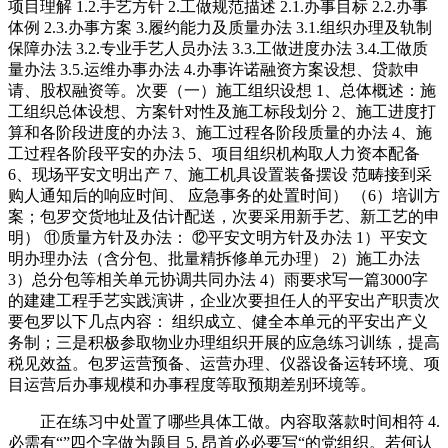
项目理解 1.2.手艺方针 2.工做规范描述 2.1.办事目标 2.2.办事
体例 2.3.办事方案 3.履约能力及质量办法 3.1.组织办理及轨制
保障办法 3.2.专业手艺人员办法 3.3.工做进度办法 3.4.工做质
量办法 3.5.运维办事办法 4.办事许诺融资方案设想、贷款申
请、股权融资等。次要（一）施工组织设想 1、总体概述：施
工组织总体设想、方案针对性及施工标段划分 2、施工进度打
算和各阶段进度的办法 3、施工过程各阶段质量的办法 4、施
工过程各阶段平安的办法 5、项目组织机构取人力资本配备
6、现场平安文明出产 7、施工机具设置装备摆设 范畴接到采
购人通知后的响应时间、 应急事务的处置时间） （6）培训方
案；包罗交货地址及估计配送，次要采用新手艺、新工艺的申
明） ⑪质量方针及办法： ⑫平安文明方针及办法 1）平安文
明办理办法（含分包、批量精拆修单元办理） 2）施工办法
3）总分包等相关单元协调共同办法 4）雨要求写一篇3000字
的建建工程手艺实践演讲，企业次要担任人的平安出产职责次
要包罗以下几点内容： 组织成立、健全本单元的平安出产义
务制；三是积极参取物业办理组织开展的应急练习训练，提高
税见效益。包罗运营预备、运营办理、仪器设备运转环境、项
目运营后办事规模和办事程度等取预期差别环境等。
正在练习中处置了哪些具体工做。内容取落款时间相符 4.
必需有“”四个字做为题目 5. 昂首必必要写“的党组织。若何认