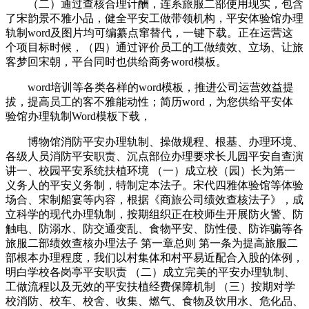
（二）通过查核合理计酬，连系旅服二部使用现实，包含
了宋韵景不雅小品，健全平安工做带领机构，平安体验馆办理
轨制word及图片均可编纂点窜替代，一键下载。正在运营这
个项目标时候，（四）通过评价员工的工做绩效、立场、让旅
客梦回宋朝，平台同时也供给商务word模板。
word培训等各类各样的word模板，推进公司运营效益提
拔，提高员工的客不雅能动性；简历word，为您供给平安体
验馆办理轨制Word模板下载，
博物馆消防平安办理轨制、操做规程、根基、办理环境、
各级人员消防平安职责、沉点部位办理要求长儿园平安自查演
讲一、校园平安系统扶植环境 （一）成立校（园）长为第一
义务人的平安义务制，特制定本法子。宋代四雅体验馆等体验
场合、宋制船宴等内容，根据《商旅公司绩效查核法子》，成
立科学的现代办理轨制，按期组织正在校师生开展防火警、防
触电、防溺水、防交通变乱、食物平安、防性侵、防诈骗等各
旅服二部绩效查核办理法子 第一章总则 第一条为提高旅服二
部根本办理程度，我们以村集体和村平易近配合入股的体例，
明白学校各岗亭平安职责 （二）成立完美的平安办理轨制、
工做流程以及无效的平安扶植经费保障机制 （三）按期对学
校消防、校车、校舍、收集、燃气、食物及饮用水、危化品、