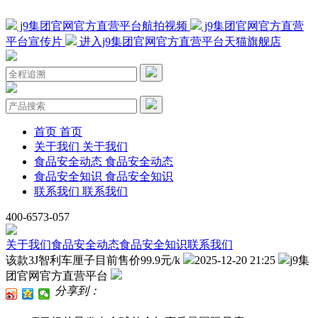
j9集团官网官方直营平台航拍视频
j9集团官网官方直营
平台宣传片
进入j9集团官网官方直营平台天猫旗舰店
首页
首页
关于我们
关于我们
食品安全动态
食品安全动态
食品安全知识
食品安全知识
联系我们
联系我们
400-6573-057
关于我们
食品安全动态
食品安全知识
联系我们
该款3J智利车厘子目前售价99.9元/k
2025-12-20 21:25
j9集
团官网官方直营平台
分享到：