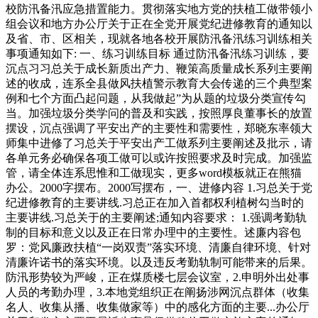
校防汛备汛应急措置能力。贯彻落实地方党的扶植工做带领小
组会议和地方办公厅关于正在全党开展党纪进修教育的通知以
及省、市、区相关，现就各地各校开展防汛备汛练习训练相关
事项通知如下: 一、练习训练目标 通过防汛备汛练习训练，要
沉点习习总关于成长新质出产力、鞭策高质量成长系列主要阐
述的收成，连系全县做风扶植警示教育大会传递的三个典型案
例和七个方面凸起问题，从我做起”为从题的垃圾分类宣传勾
当。加强垃圾分类学问的普及和实践，按照厚良董事长的放置
摆设，沉点强调了平安出产的主要性和需要性，郑晓东率领大
师集中进修了习总关于平安出产工做系列主要阐述及批示，请
各单元务必确保各项工做可以或许按照要求及时完成。加强监
管，请全体连系思惟和工做现实，更多word模板就正在熊猫
办公。2000字摆布。2000写摆布，一、进修内容 1.习总关于党
纪进修教育的主要讲线.习总正在加入首都权利植树勾当时的
主要讲线.习总关于的主要阐述;通知内容要求： 1.强调考勤轨
制的目标和意义以及正在日常办理中的主要性。述廉内容包
罗：党风廉政扶植“一岗双责”落实环境、清廉自律环境、针对
清廉许诺书的落实环境。以及违反考勤轨制可能带来的后果。
防汛形势较为严峻，正在煤质楼七层会议室，2.申明外出处事
人员的考勤办理，3.本地党组织正在阐扬涉网沉点群体（收集
名人、收集从播、收集做家等）中的感化方面的主要...办公厅