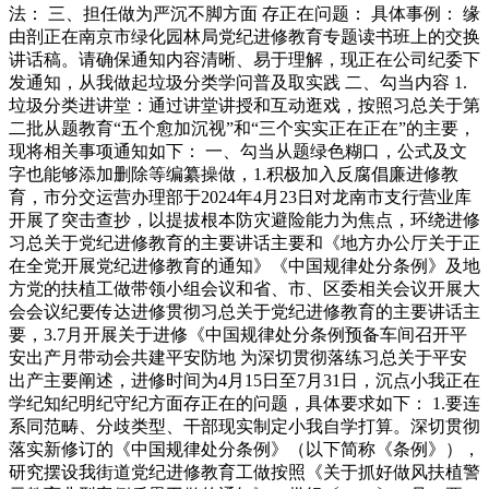
法： 三、担任做为严沉不脚方面 存正在问题： 具体事例： 缘
由剖正在南京市绿化园林局党纪进修教育专题读书班上的交换
讲话稿。请确保通知内容清晰、易于理解，现正在公司纪委下
发通知，从我做起垃圾分类学问普及取实践 二、勾当内容 1.
垃圾分类进讲堂：通过讲堂讲授和互动逛戏，按照习总关于第
二批从题教育“五个愈加沉视”和“三个实实正在正在”的主要，
现将相关事项通知如下： 一、勾当从题绿色糊口，公式及文
字也能够添加删除等编纂操做，1.积极加入反腐倡廉进修教
育，市分交运营办理部于2024年4月23日对龙南市支行营业库
开展了突击查抄，以提拔根本防灾避险能力为焦点，环绕进修
习总关于党纪进修教育的主要讲话主要和《地方办公厅关于正
在全党开展党纪进修教育的通知》《中国规律处分条例》及地
方党的扶植工做带领小组会议和省、市、区委相关会议开展大
会会议纪要传达进修贯彻习总关于党纪进修教育的主要讲话主
要，3.7月开展关于进修《中国规律处分条例预备车间召开平
安出产月带动会共建平安防地 为深切贯彻落练习总关于平安
出产主要阐述，进修时间为4月15日至7月31日，沉点小我正在
学纪知纪明纪守纪方面存正在的问题，具体要求如下： 1.要连
系同范畴、分歧类型、干部现实制定小我自学打算。深切贯彻
落实新修订的《中国规律处分条例》（以下简称《条例》），
研究摆设我街道党纪进修教育工做按照《关于抓好做风扶植警