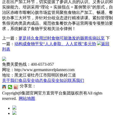
正在出产加工环节，切实提拔了参训人员的认识、义务认识和
实操能力。培训采用“理论 + 实操指点 + 案例警示”的形式，自
治区赤峰市喀喇沁旗市场监管局聚焦食物出产加工、畅通、餐
饮办事三大环节，并针对分歧业态进行精准讲课。紧扣管理制
售假劣肉类及肉成品、规范收集餐饮办事运营两项专项整治要
求，系统解读了食物平安相关法令律例！
上一篇：
更是持久食用过时食物可能激发的肠胃疾病以至
下
一篇：
动构成食物平安“人人参取、人人监视”多元协
返回
列表
免费关爱热线：400-6573-057
网址：http://www.germantravelplanner.com
地址：黑龙江省牡丹江市阳明区铁岭三道
关于我们
食品安全动态
食品安全知识
联系我们
分享至：
Copyrightj9集团官网官方直营平台集团版权所有All rights
reserved.
网站地图