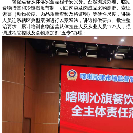
督促运营从体落实全流程平安义务。凸起溯源办理、临期
食物措置和冷链温度节制；明白肉类及肉成品采购溯源、索证
索票（动物检疫、肉品质量查验及格证明）等硬性尺度，讲课
人员连系辖区典型案例进行以案释法，讲透操做要点、批注整
治要求，累计培训食物运营从体担任人及从业人员1727人，强
调过程管控以及食物添加剂“五专”办理；