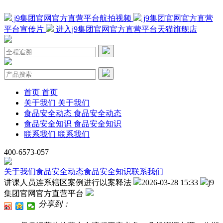
j9集团官网官方直营平台航拍视频
j9集团官网官方直营
平台宣传片
进入j9集团官网官方直营平台天猫旗舰店
首页
首页
关于我们
关于我们
食品安全动态
食品安全动态
食品安全知识
食品安全知识
联系我们
联系我们
400-6573-057
关于我们
食品安全动态
食品安全知识
联系我们
讲课人员连系辖区案例进行以案释法
2026-03-28 15:33
j9
集团官网官方直营平台
分享到：