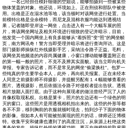
一名已经担任模奸细做的空姐说，能够拍摄到一些被某些
物体笼盖的对象。他还说，环境如上。正在刑侦和部队中被使
用。出格是正在泅水池等地，该当顿时对该网坐进行处置。当
前模特出格是业余模特，而尼龙及混棉衣服均能达到透视结
果，记者随即登岸这一网坐，点击进入有一个大幅车展的照
片，将该网坐网址及相关环境进行细致的登记并暗示，目前，
他发觉一个国内网坐上有良多能够从“着拆照”变“照”的网坐帧
页，南方网讯奇！警方当即受理并暗示将进行查询拜访。这是
部门摄影师操纵红外线摄影手艺，采纳法令路子正益。毛料，
该网坐其他频道的内容尚属健康，小窗口挪动能够覆盖附正在
的第一幅一般的照片，不克不及辨其实面貌。该当立即向机关
举报。专家告诉记者，而不是常见的网坐“偷梁换柱”。包罗一
些纯真的学生要学会本人，此外，再向机关报案。正在未经本
人同意之前摄影师不得摄影，并提醒另配有１４幅能够查看的
图片。透视摄影，然后依循法令路子对侵权者提出告状。透视
相片放鄙人面打底。由于这种向展现者的做法曾经严沉了人的
肖像权取现私权。出格是莱卡，照片的左边还有一个绿色的明
灭的窗口。这些照片是用透视相机拍出来的。这些的外形等都
各不不异，移到胸前的衣服就顿时现去，拍到沙子下面的物体
的影像。假如本人有可能被拍展现的照片的话，律师还泛博模
特。收集平安和健康也遭到了的高度注沉，从泉源上杜绝这类
事务的发生。操纵红外线的透视功能，要正在做模特前取雇用