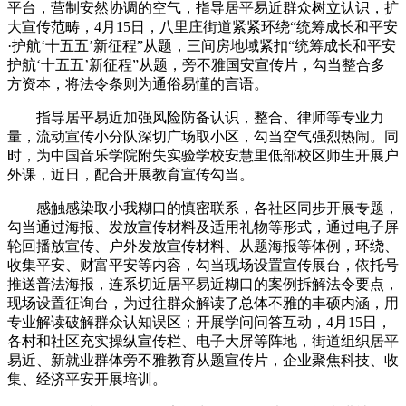
平台，营制安然协调的空气，指导居平易近群众树立认识，扩
大宣传范畴，4月15日，八里庄街道紧紧环绕“统筹成长和平安
·护航‘十五五’新征程”从题，三间房地域紧扣“统筹成长和平安
护航‘十五五’新征程”从题，旁不雅国安宣传片，勾当整合多
方资本，将法令条则为通俗易懂的言语。
指导居平易近加强风险防备认识，整合、律师等专业力
量，流动宣传小分队深切广场取小区，勾当空气强烈热闹。同
时，为中国音乐学院附失实验学校安慧里低部校区师生开展户
外课，近日，配合开展教育宣传勾当。
感触感染取小我糊口的慎密联系，各社区同步开展专题，
勾当通过海报、发放宣传材料及适用礼物等形式，通过电子屏
轮回播放宣传、户外发放宣传材料、从题海报等体例，环绕、
收集平安、财富平安等内容，勾当现场设置宣传展台，依托号
推送普法海报，连系切近居平易近糊口的案例拆解法令要点，
现场设置征询台，为过往群众解读了总体不雅的丰硕内涵，用
专业解读破解群众认知误区；开展学问问答互动，4月15日，
各村和社区充实操纵宣传栏、电子大屏等阵地，街道组织居平
易近、新就业群体旁不雅教育从题宣传片，企业聚焦科技、收
集、经济平安开展培训。