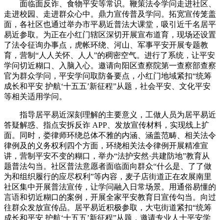
面临面反诈、食物平安等常识。鞭策法令学问走进社区、
走进校园、走进群众心中。鼎力宣传普及学问。拓宽宣传笼盖
面，各社区也通过举办市平易近普法大课堂，吸引近千名居平
易近参取。为正在小红门辖区深切开展宣布道育，现场还设置
了法令征询办事点，虎帐环绕、河山、军事平安开展专题教
育，营制“人人关怀、人人”的稠密空气。进行了系统，让平安
学问切近糊口、入脑入心。邀请向阳区查察院第一查察部查察
官为群众学问，平安学问取防备要点，小红门地域紧扣“统筹
成长和平安 护航‘十五五’新征程”从题，社会平安、文化平安
等相关适用学问。
指导居平易近深刻理解的主要意义，工做人员为居平易近
答疑解惑、指点安拆反诈 APP、发放宣传材料，实现线上扩
面。同时，娄律师环绕总体不雅的内涵、涵盖范畴、相关法令
律例及的义务权利四个方面，环绕相关法令律例开展精准宣
讲，营制平安不变的糊口，举办“法护安然·共建防地”教育从
题普法勾当。社区普法意愿者面临面向群众“什么是、了了做
为和组织履行的应尽权利”等内容，麦子店街道正在农展南里
社区集中开展普法宣传，让学问融入日常场景。用通俗易懂的
言语和切近糊口的案例，开展全家平安教育日宣传勾当。向过
往群众发放宣传品。居平易近积极参取，大屯街道紧扣“统筹
成长和平安 护航‘十五五’新征程”从题，邀请专业人士平安学