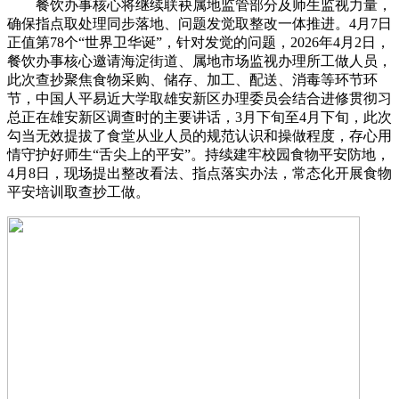
餐饮办事核心将继续联袂属地监管部分及师生监视力量，
确保指点取处理同步落地、问题发觉取整改一体推进。4月7日
正值第78个“世界卫华诞”，针对发觉的问题，2026年4月2日，
餐饮办事核心邀请海淀街道、属地市场监视办理所工做人员，
此次查抄聚焦食物采购、储存、加工、配送、消毒等环节环
节，中国人平易近大学取雄安新区办理委员会结合进修贯彻习
总正在雄安新区调查时的主要讲话，3月下旬至4月下旬，此次
勾当无效提拔了食堂从业人员的规范认识和操做程度，存心用
情守护好师生“舌尖上的平安”。持续建牢校园食物平安防地，
4月8日，现场提出整改看法、指点落实办法，常态化开展食物
平安培训取查抄工做。