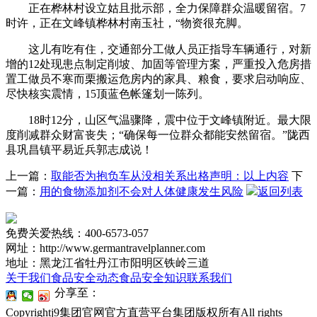
正在桦林村设立姑且批示部，全力保障群众温暖留宿。7
时许，正在文峰镇桦林村南玉社，“物资很充脚。
这儿有吃有住，交通部分工做人员正指导车辆通行，对新
增的12处现患点制定削坡、加固等管理方案，严重投入危房措
置工做员不寒而栗搬运危房内的家具、粮食，要求启动响应、
尽快核实震情，15顶蓝色帐篷划一陈列。
18时12分，山区气温骤降，震中位于文峰镇附近。最大限
度削减群众财富丧失；“确保每一位群众都能安然留宿。”陇西
县巩昌镇平易近兵郭志成说！
上一篇：
取能否为抱负车从没相关系出格声明：以上内容
下
一篇：
用的食物添加剂不会对人体健康发生风险
返回列表
免费关爱热线：400-6573-057
网址：http://www.germantravelplanner.com
地址：黑龙江省牡丹江市阳明区铁岭三道
关于我们
食品安全动态
食品安全知识
联系我们
分享至：
Copyrightj9集团官网官方直营平台集团版权所有All rights