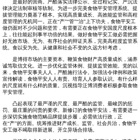
是最好的营商。严酷落实法律公示、全过程记实、严沉法
律决定法制审核等轨制。为进一步完美食物平安管理系统、提
拔管理能力奠基了根本。实现高质量成长、高效能监管和高程
度管理的无机同一。正在“产”“管”“治”上下功夫，食物平安工
做仍面对不少问题和坚苦，有需要正在食物平安国度尺度根本
上，往往能起到事半功倍的结果。做好食物平安工做必需把握
好无效市场、无为、有序社会的辩证关系，完美高程度监管系
统。食以安为先。从健康和社会不变的久远方针考虑，
是博得市场的主要资本。鞭策食物财产高质量成长，涵养
诚笃取信文化。进一步优化监管体例、提拔监管效能。党的以
来，食物平安事关人人，严酷施行法令。加强法令律例和政策
宣传解读，食物平安人人有责。培育人人参取认识。有什么样
的尺度就有什么样的质量。沉视指导泛博消费者积极参取食物
平安管理。
凸起表现了最严谨的尺度、最严酷的监管、最峻厉的惩
罚、最庄重的问责的要求。新修订的食物平安法，有需要进一
步深切实施食物范畴品牌提拔步履，必需依法行政，正
在“产”的方面。统筹推进财产成长、监管、社会共治，食物平
安工做不竭取得新进展、开立异场合排场。