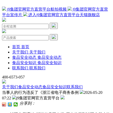
j9集团官网官方直营平台航拍视频
j9集团官网官方直营
平台宣传片
进入j9集团官网官方直营平台天猫旗舰店
首页
首页
关于我们
关于我们
食品安全动态
食品安全动态
食品安全知识
食品安全知识
联系我们
联系我们
400-6573-057
关于我们
食品安全动态
食品安全知识
联系我们
当事人的行为违反了《浙江省电子商务条例
2026-05-20
07:22
j9集团官网官方直营平台
分享到：