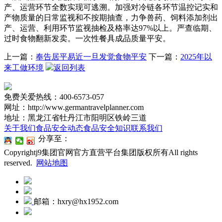
产、运营环节全数实现可逃溯。加强对冷链各环节温控记实和
产物质量的日常监视和不按期抽查，力争兽药、饲料添加剂出
产、运营、利用环节监视抽检及格率达97%以上。严查临期、
过时食物翻新发卖。一次性餐具成品质量平安。
上一篇：
奉告居平易近一旦发觉食物平安
下一篇：
2025年以
来工做环境
返回列表
免费关爱热线：400-6573-057
网址：http://www.germantravelplanner.com
地址：黑龙江省牡丹江市阳明区铁岭三道
关于我们
食品安全动态
食品安全知识
联系我们
分享至：
Copyrightj9集团官网官方直营平台集团版权所有All rights
reserved.
网站地图
邮箱：hxry@hx1952.com