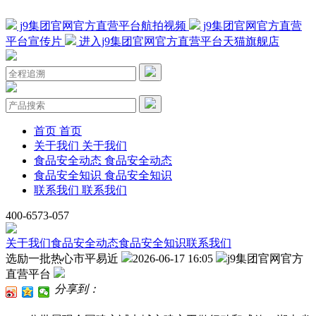
j9集团官网官方直营平台航拍视频
j9集团官网官方直营
平台宣传片
进入j9集团官网官方直营平台天猫旗舰店
首页
首页
关于我们
关于我们
食品安全动态
食品安全动态
食品安全知识
食品安全知识
联系我们
联系我们
400-6573-057
关于我们
食品安全动态
食品安全知识
联系我们
选励一批热心市平易近
2026-06-17 16:05
j9集团官网官方
直营平台
分享到：