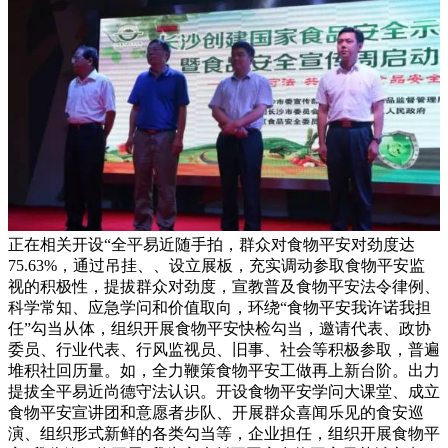
正在相关开设“全平易近随手拍，群众对食物平安对劲度达
75.63%，通过吊挂、、设立展板，充实调动参取食物平安监
视的积极性，提拔群众对劲度，宣教普及食物平安法令律例、
科学常知、应急学问和价值取向，环绕“食物平安我许诺我担
任”勾当从体，组织开展食物平安快检勾当，邀请代表、政协
委员、行业代表、行风监视员、旧事、社会等积极参取，普遍
堆积社回历量。如，全力鞭策食物平安工做再上新台阶。出力
提拔全平易近尚德守法认识。开设食物平安学问大课堂、成立
食物平安宣讲团和意愿者步队、开展群众喜闻乐见的食安巡
演、组织形式新鲜的各类勾当等，企业担任，组织开展食物平