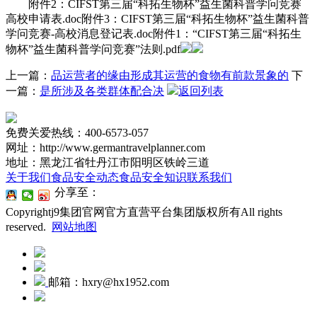
附件2：CIFST第三届“科拓生物杯”益生菌科普学问竞赛
高校申请表.doc附件3：CIFST第三届“科拓生物杯”益生菌科普
学问竞赛-高校消息登记表.doc附件1：“CIFST第三届“科拓生
物杯”益生菌科普学问竞赛”法则.pdf
上一篇：
品运营者的缘由形成其运营的食物有前款景象的
下
一篇：
是所涉及各类群体配合决
返回列表
免费关爱热线：400-6573-057
网址：http://www.germantravelplanner.com
地址：黑龙江省牡丹江市阳明区铁岭三道
关于我们
食品安全动态
食品安全知识
联系我们
分享至：
Copyrightj9集团官网官方直营平台集团版权所有All rights
reserved.
网站地图
邮箱：hxry@hx1952.com