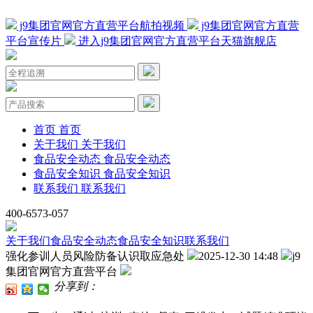
j9集团官网官方直营平台航拍视频
j9集团官网官方直营
平台宣传片
进入j9集团官网官方直营平台天猫旗舰店
首页
首页
关于我们
关于我们
食品安全动态
食品安全动态
食品安全知识
食品安全知识
联系我们
联系我们
400-6573-057
关于我们
食品安全动态
食品安全知识
联系我们
强化参训人员风险防备认识取应急处
2025-12-30 14:48
j9
集团官网官方直营平台
分享到：