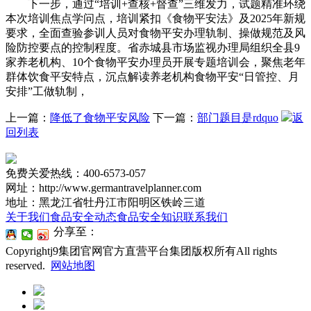
下一步，通过“培训+查核+督查”三维发力，试题精准环绕
本次培训焦点学问点，培训紧扣《食物平安法》及2025年新规
要求，全面查验参训人员对食物平安办理轨制、操做规范及风
险防控要点的控制程度。省赤城县市场监视办理局组织全县9
家养老机构、10个食物平安办理员开展专题培训会，聚焦老年
群体饮食平安特点，沉点解读养老机构食物平安“日管控、月
安排”工做轨制，
上一篇：
降低了食物平安风险
下一篇：
部门题目是rdquo
返
回列表
免费关爱热线：400-6573-057
网址：http://www.germantravelplanner.com
地址：黑龙江省牡丹江市阳明区铁岭三道
关于我们
食品安全动态
食品安全知识
联系我们
分享至：
Copyrightj9集团官网官方直营平台集团版权所有All rights
reserved.
网站地图