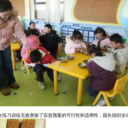
练习训练无效查验了应急预案的可行性和适用性，园长组织全