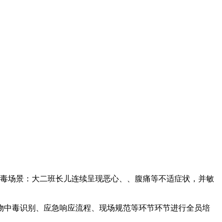
毒场景：大二班长儿连续呈现恶心、、腹痛等不适症状，并敏
中毒识别、应急响应流程、现场规范等环节环节进行全员培