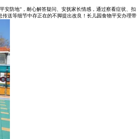
平安防地”，耐心解答疑问、安抚家长情感，通过察看症状、扣
消息传送等细节中存正在的不脚提出改良！长儿园食物平安办理带