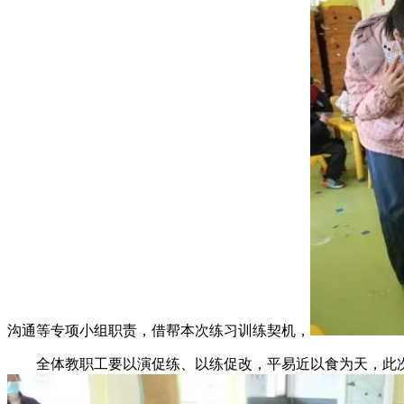
沟通等专项小组职责，借帮本次练习训练契机，
全体教职工要以演促练、以练促改，平易近以食为天，此次