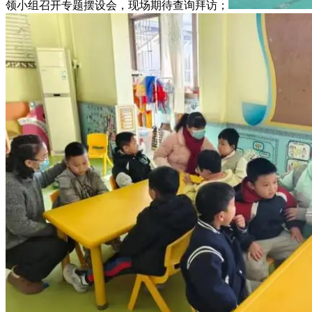
领小组召开专题摆设会，现场期待查询拜访；