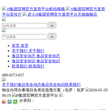
j9集团官网官方直营平台航拍视频
j9集团官网官方直营
平台宣传片
进入j9集团官网官方直营平台天猫旗舰店
首页
首页
关于我们
关于我们
食品安全动态
食品安全动态
食品安全知识
食品安全知识
联系我们
联系我们
400-6573-057
关于我们
食品安全动态
食品安全知识
联系我们
物业办理办事项目各类应急预方案（包罗：包罗
2026-01-29
06:19
j9集团官网官方直营平台
分享到：