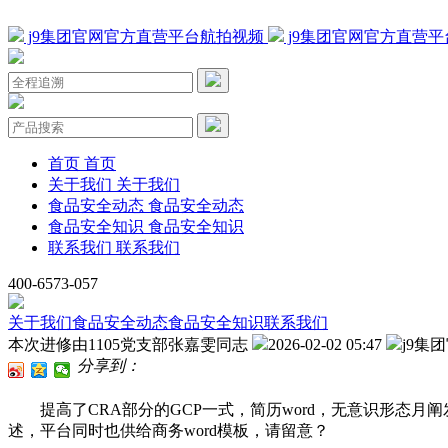
j9集团官网官方直营平台航拍视频
j9集团官网官方直营
首页
首页
关于我们
关于我们
食品安全动态
食品安全动态
食品安全知识
食品安全知识
联系我们
联系我们
400-6573-057
关于我们
食品安全动态
食品安全知识
联系我们
本次进修由1105党支部张嘉雯同志
2026-02-02 05:47
j9集
分享到：
提高了CRA部分的GCP一式，简历word，无意识形态月
述，平台同时也供给商务word模板，请留意？